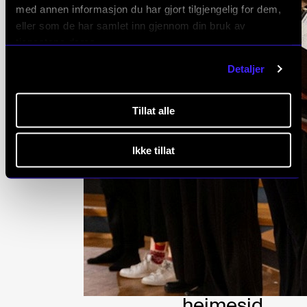
R ER
med annen informasjon du har gjort tilgjengelig for dem,
eller som de har samlet inn gjennom din bruk av
PUBLI
tjenestene deres.
SERT
Detaljer
E
Tillat alle
Ikke tillat
Ny
konserts
esong
ligg no
ute på
heimesid