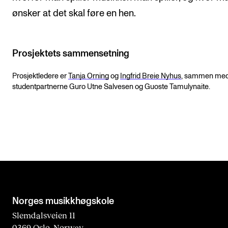
ønsker at det skal føre en hen.
Prosjektets sammensetning
Prosjektledere er
Tanja Orning
og
Ingfrid Breie Nyhus
, sammen me
studentpartnerne Guro Utne Salvesen og Guoste Tamulynaite.
Norges musikk­høgskole
Slemdalsveien 11
0369 Oslo, Norway