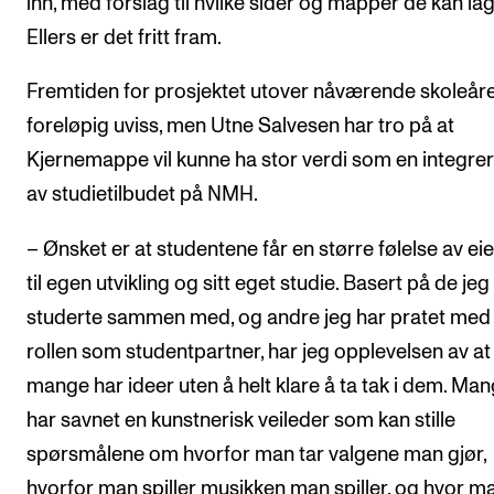
inn, med forslag til hvilke sider og mapper de kan lag
Ellers er det fritt fram.
Fremtiden for prosjektet utover nåværende skoleåre
foreløpig uviss, men Utne Salvesen har tro på at
Kjernemappe vil kunne ha stor verdi som en integrer
av studietilbudet på NMH.
– Ønsket er at studentene får en større følelse av ei
til egen utvikling og sitt eget studie. Basert på de jeg
studerte sammen med, og andre jeg har pratet med 
rollen som studentpartner, har jeg opplevelsen av at
mange har ideer uten å helt klare å ta tak i dem. Ma
har savnet en kunstnerisk veileder som kan stille
spørsmålene om hvorfor man tar valgene man gjør,
hvorfor man spiller musikken man spiller, og hvor m