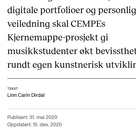
CREMAH
digitale portfolioer og personli
NordART
veiledning skal CEMPEs
Prosjekter
Kjernemappe-prosjekt gi
Publikasjoner
musikkstudenter økt bevissthe
INTERNASJONALT
rundt egen kunstnerisk utvikli
Utveksling
Internasjonal strategi
TEKST
Samarbeidsprosjekter
Linn Carin Dirdal
Nettverk
IN.TUNE
Publisert: 31. mai 2020
Oppdatert: 15. des. 2020
AKTUELT