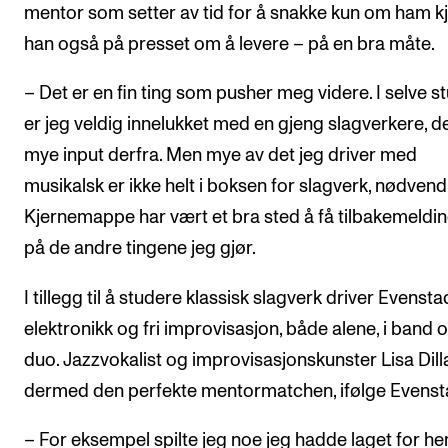
mentor som setter av tid for å snakke kun om ham k
han også på presset om å levere – på en bra måte.
– Det er en fin ting som pusher meg videre. I selve st
er jeg veldig innelukket med en gjeng slagverkere, de
mye input derfra. Men mye av det jeg driver med
musikalsk er ikke helt i boksen for slagverk, nødvendi
Kjernemappe har vært et bra sted å få tilbakemeldi
på de andre tingene jeg gjør.
I tillegg til å studere klassisk slagverk driver Evens
elektronikk og fri improvisasjon, både alene, i band o
duo. Jazzvokalist og improvisasjonskunster Lisa Dill
dermed den perfekte mentormatchen, ifølge Evenst
– For eksempel spilte jeg noe jeg hadde laget for he