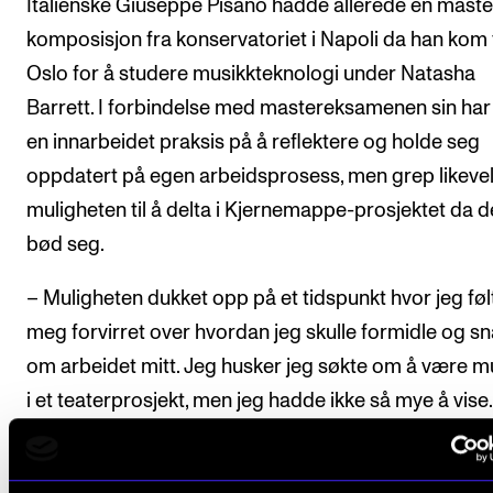
Italienske Giuseppe Pisano hadde allerede en master
komposisjon fra konservatoriet i Napoli da han kom t
Oslo for å studere musikkteknologi under Natasha
Barrett. I forbindelse med mastereksamenen sin har
en innarbeidet praksis på å reflektere og holde seg
oppdatert på egen arbeidsprosess, men grep likeve
muligheten til å delta i Kjernemappe-prosjektet da 
bød seg.
– Muligheten dukket opp på et tidspunkt hvor jeg føl
meg forvirret over hvordan jeg skulle formidle og s
om arbeidet mitt. Jeg husker jeg søkte om å være m
i et teaterprosjekt, men jeg hadde ikke så mye å vise
hadde kun ting å lytte til, mens i teaterbransjen vil de
gjerne se ting. Å få anledning til å bygge en porteføl