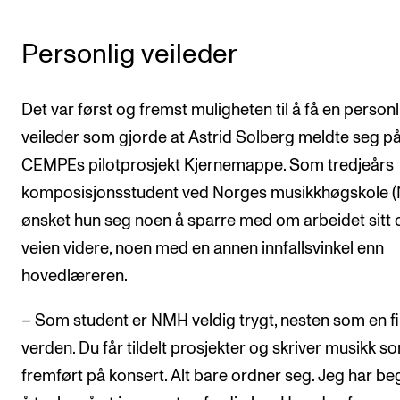
Arrangementer og konserter
Personlig veileder
Nyheter og historier
Ledige stillinger
Det var først og fremst muligheten til å få en personl
veileder som gjorde at Astrid Solberg meldte seg p
INFO
CEMPEs pilotprosjekt Kjernemappe. Som tredjeårs
Om Norges musikkhøgskole
komposisjonsstudent ved Norges musikkhøgskole 
Kontakt oss
ønsket hun seg noen å sparre med om arbeidet sitt 
veien videre, noen med en annen innfallsvinkel enn
Finn ansatte
hovedlæreren.
For ansatte og studenter
– Som student er NMH veldig trygt, nesten som en fi
verden. Du får tildelt prosjekter og skriver musikk so
fremført på konsert. Alt bare ordner seg. Jeg har be