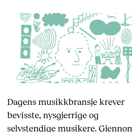
Etterutdanning og kurs
Talentutvikling
STUDENTLIV
Søknad og opptak
Biblioteket
Fagmiljøer
Salane våre
Studentutvalet SUT (student.nmh.no)
Dagens musikkbransje krever
bevisste, nysgjerrige og
FORSKNING
CERM
selvstendige musikere. Gjenno