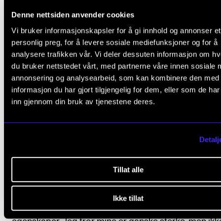
var orientert mot ulike måter å formidle arbeidet på 
Denne nettsiden anvender cookies
interessant.
Vi bruker informasjonskapsler for å gi innhold og annonser et
personlig preg, for å levere sosiale mediefunksjoner og for å
Med kun tre studenter på sitt trinn var Pisano også
analysere trafikken vår. Vi deler dessuten informasjon om h
opptatt av muligheten til å møte andre musikere og
du bruker nettstedet vårt, med partnerne våre innen sosiale 
studenter på tvers av fagfelt – gjennom felles oppst
annonsering og analysearbeid, som kan kombinere den med
informasjon du har gjort tilgjengelig for dem, eller som de ha
og oppfølgingsmøter, og gjennom å følge studente
inn gjennom din bruk av tjenestene deres.
som har valgt å dele sine digitale porteføljer.
Masterstudenten har også hatt stor nytte av å prat
mentoren sin, cellist og samtidskomponist Lene
Detalj
Grenager.
Tillat alle
– Jeg er en del av et lite miljø i en liten avdeling, vi ha
så mange muligheter til å møte andre studenter og
Ikke tillat
musikere på skolen uten å bruke våre egne sosiale