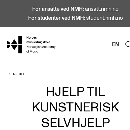
For ansatte ved NMH:
ansatt.nmh.no
For studenter ved NMH:
student.nmh.no
Norges
hjem
musikkhøgskole
EN
Norwegian Academy
of Music
AKTUELT
STUDIER
Alle studier
HJELP TIL
Bachelor
KUNSTNERISK
Master
Doktorgrad
SELVHJELP
Årsstudium og videreutdanning