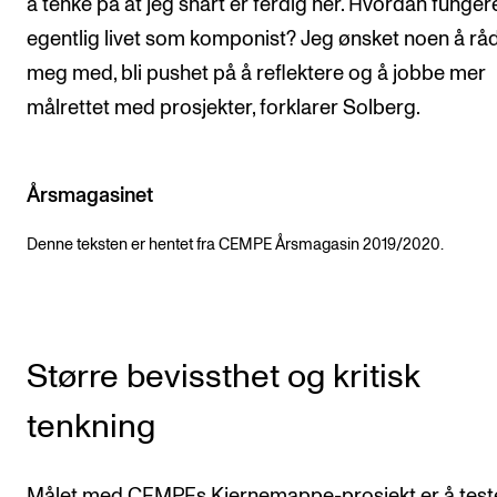
å tenke på at jeg snart er ferdig her. Hvordan funger
egentlig livet som komponist? Jeg ønsket noen å rå
meg med, bli pushet på å reflektere og å jobbe mer
målrettet med prosjekter, forklarer Solberg.
Årsmagasinet
Denne teksten er hentet fra CEMPE Årsmagasin 2019/2020.
Større bevissthet og kritisk
tenkning
Målet med CEMPEs Kjernemappe-prosjekt er å test