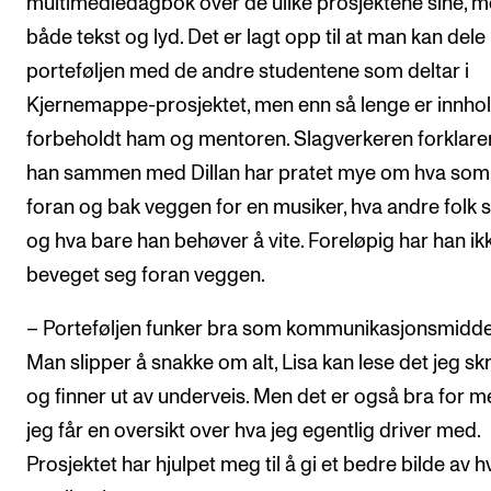
multimediedagbok over de ulike prosjektene sine, 
både tekst og lyd. Det er lagt opp til at man kan dele
porteføljen med de andre studentene som deltar i
Kjernemappe-prosjektet, men enn så lenge er innho
forbeholdt ham og mentoren. Slagverkeren forklarer
han sammen med Dillan har pratet mye om hva som
foran og bak veggen for en musiker, hva andre folk s
og hva bare han behøver å vite. Foreløpig har han ik
beveget seg foran veggen.
– Porteføljen funker bra som kommunikasjonsmidde
Man slipper å snakke om alt, Lisa kan lese det jeg skr
og finner ut av underveis. Men det er også bra for m
jeg får en oversikt over hva jeg egentlig driver med.
Prosjektet har hjulpet meg til å gi et bedre bilde av h