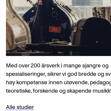
Arrangementer og konserter
Nyheter og historier
Ledige stillinger
INFO
Om Norges musikkhøgskole
Kontakt oss
Med over 200 årsverk i mange sjangre og
Finn ansatte
spesialiseringer, sikrer vi god bredde og s
For ansatte og studenter
høy kompetanse innen utøvende, pedagog
teoretiske, forskende og skapende musikk
Alle studier