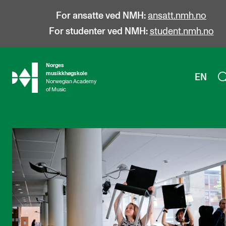
For ansatte ved NMH:
ansatt.nmh.no
For studenter ved NMH:
student.nmh.no
Norges
hjem
musikkhøgskole
EN
Norwegian Academy
of Music
STUDIER
Alle studier
Bachelor
Master
Doktorgrad
Årsstudium og videreutdanning