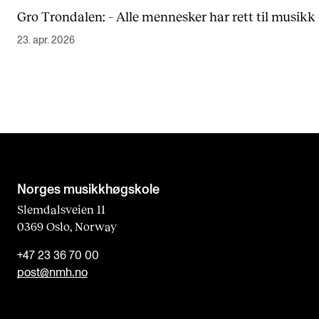
Gro Trondalen: – Alle mennesker har rett til musikk
23. apr. 2026
Norges musikk­høgskole
Slemdalsveien 11
0369 Oslo, Norway
+47 23 36 70 00
post@nmh.no