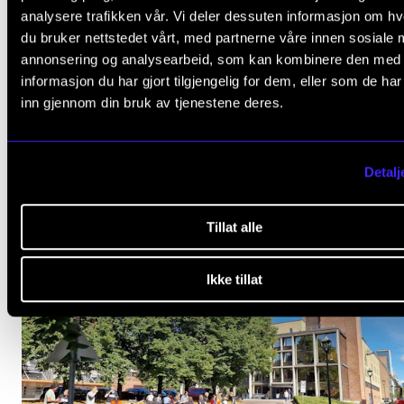
analysere trafikken vår. Vi deler dessuten informasjon om h
du bruker nettstedet vårt, med partnerne våre innen sosiale 
annonsering og analysearbeid, som kan kombinere den med
NYHET
Rektors tale ved semesteravslutningen 2026
informasjon du har gjort tilgjengelig for dem, eller som de ha
inn gjennom din bruk av tjenestene deres.
29. juni 2026
Detalj
Tillat alle
Ikke tillat