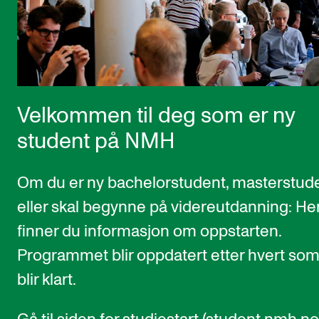
Etterutdanning og kurs
Talentutvikling
STUDENTLIV
Velkommen til deg som er ny
Søknad og opptak
student på NMH
Biblioteket
Fagmiljøer
Om du er ny bachelorstudent, masterstud
Salane våre
eller skal begynne på videreutdanning: He
Studentutvalet SUT (student.nmh.no)
finner du informasjon om oppstarten.
Programmet blir oppdatert etter hvert som
FORSKNING
blir klart.
CERM