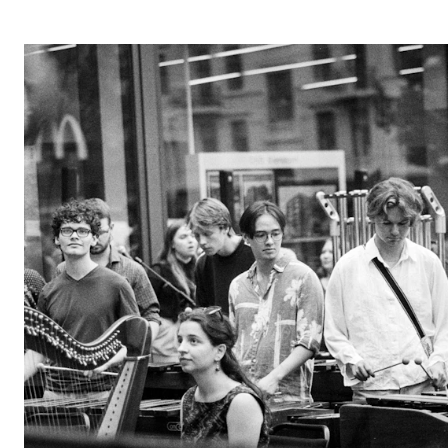
Arrangementer og konserter
Nyheter og historier
Ledige stillinger
INFO
Om Norges musikkhøgskole
Kontakt oss
Finn ansatte
For ansatte og studenter