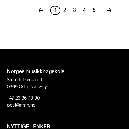
1
2
3
4
5
Norges musikk­høgskole
Slemdalsveien 11
0369 Oslo, Norway
+47 23 36 70 00
post@nmh.no
NYTTIGE LENKER