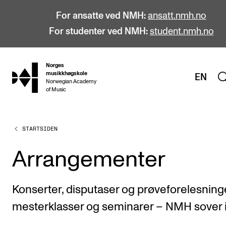
For ansatte ved NMH:
ansatt.nmh.no
For studenter ved NMH:
student.nmh.no
Norges
hjem
musikkhøgskole
EN
Norwegian Academy
of Music
STARTSIDEN
STUDIER
Alle studier
Arrangementer
Bachelor
Master
Konserter, disputaser og prøveforelesninge
Doktorgrad
mesterklasser og seminarer – NMH sover i
Årsstudium og videreutdanning