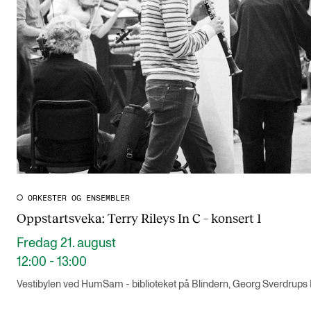
CREMAH
NordART
Prosjekter
Publikasjoner
INTERNASJONALT
Utveksling
Internasjonal strategi
ORKESTER OG ENSEMBLER
Samarbeidsprosjekter
Oppstartsveka: Terry Rileys In C – konsert 1
Nettverk
Fredag 21. august
IN.TUNE
12:00 - 13:00
Vestibylen ved HumSam - biblioteket på Blindern, Georg Sverdrups
AKTUELT