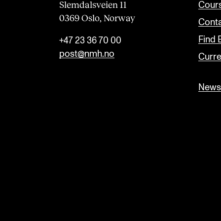
Slemdalsveien 11
Cour
0369 Oslo, Norway
Conta
Find
+47 23 36 70 00
post@nmh.no
Curre
Newsl