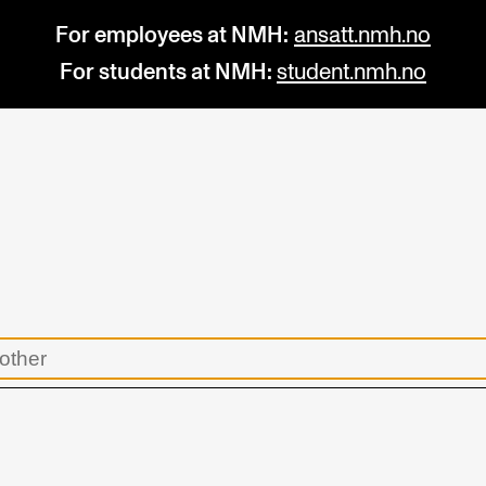
For employees at NMH:
ansatt.nmh.no
For students at NMH:
student.nmh.no
STUDY
R
Admissions
C
Exchange Programmes
C
The Library
No
Departments and Disciplines
Pr
Pu