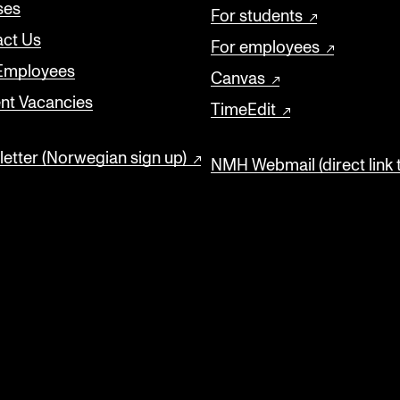
ses
For students
ct Us
For employees
 Employees
Canvas
nt Vacancies
TimeEdit
etter (Norwegian sign up)
NMH Webmail (direct link 