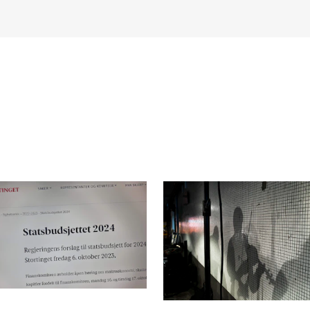
INFO
N
Contact Us
Ne
About the Academy
Ev
Find Employees
Cu
For Students and Employees
The Student Committee (SUT)
(student.nmh.no)