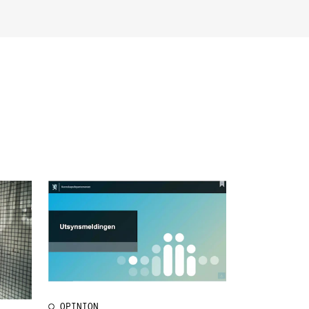
EWS
ws and Stories
ents and concerts
rrent Vacancies
OPINION