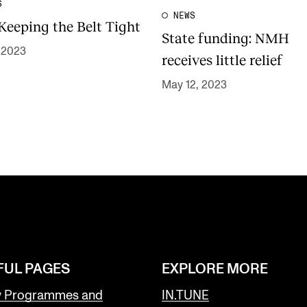
S
NEWS
 Keeping the Belt Tight
State funding: NMH
 2023
receives little relief
May 12, 2023
FUL PAGES
EXPLORE MORE
y Programmes and
IN.TUNE