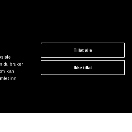
Tillat alle
osiale
n du bruker
Ikke tillat
som kan
mlet inn