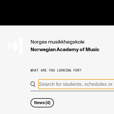
hjem
Norges
musikkhøgskole
Norwegian Academy
of Music
PROGRAMMES
All Programmes and Courses
WHAT ARE YOU LOOKING FOR?
Undergraduate Programmes
Graduate Programmes
Doctoral Studies
News
(
4
)
Continuing Studies