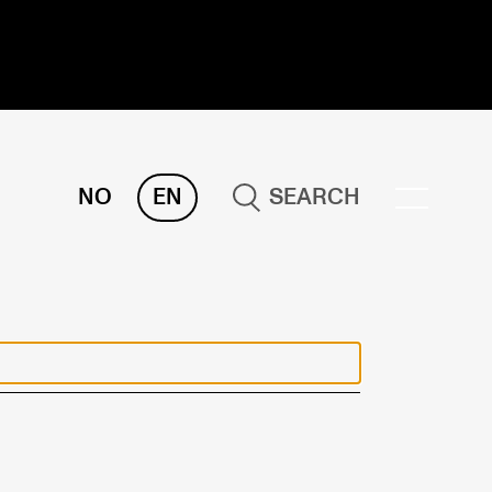
NO
EN
SEARCH
ESEARCH
ERM
REMAH
rdART
ojects
blications