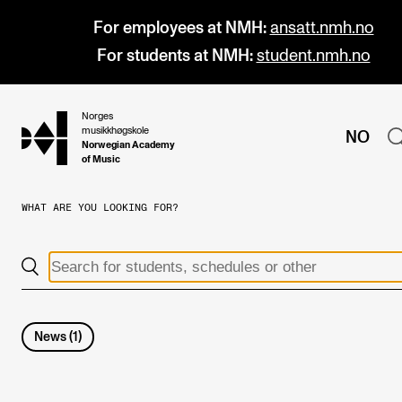
For employees at NMH:
ansatt.nmh.no
For students at NMH:
student.nmh.no
Norges
hjem
musikkhøgskole
NO
Norwegian Academy
of Music
WHAT ARE YOU LOOKING FOR?
PROGRAMMES
All Programmes and Courses
Undergraduate Programmes
Graduate Programmes
News
(
1
)
Doctoral Studies
Continuing Studies