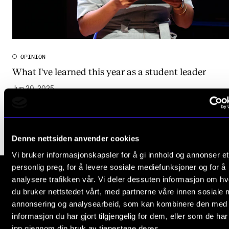
Publications
INTERNATIONAL
OPINION
Collaboration
What I've learned this year as a student leader
Networks
Jun 20, 2025
International Activities
IN.TUNE
Denne nettsiden anvender cookies
INFO
Vi bruker informasjonskapsler for å gi innhold og annonser et
personlig preg, for å levere sosiale mediefunksjoner og for å
Contact Us
analysere trafikken vår. Vi deler dessuten informasjon om h
About the Academy
du bruker nettstedet vårt, med partnerne våre innen sosiale 
The Norwegian Academy of Music
annonsering og analysearbeid, som kan kombinere den med
Find Employees
Slemdalsveien 11
informasjon du har gjort tilgjengelig for dem, eller som de ha
0369 Oslo, Norway
For Students and Employees
inn gjennom din bruk av tjenestene deres.