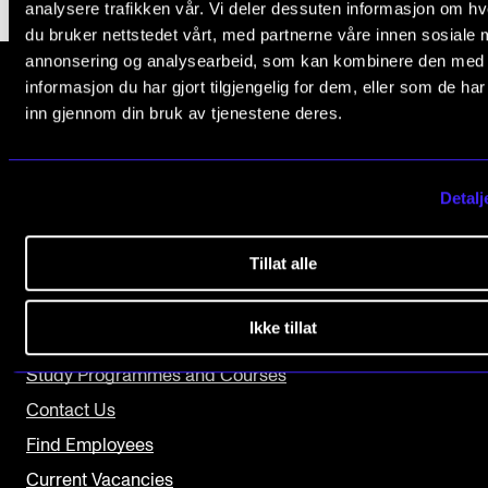
analysere trafikken vår. Vi deler dessuten informasjon om h
The Student Committee (SUT) (student.nmh.no)
du bruker nettstedet vårt, med partnerne våre innen sosiale 
annonsering og analysearbeid, som kan kombinere den med
informasjon du har gjort tilgjengelig for dem, eller som de ha
NEWS
inn gjennom din bruk av tjenestene deres.
The Norwegian Academy of Music
News and Stories
Slemdalsveien 11
0369 Oslo, Norway
Events and concerts
Detalj
Current Vacancies
+47 23 36 70 00
post@nmh.no
Tillat alle
Ikke tillat
USEFUL PAGES
Study Programmes and Courses
Contact Us
Find Employees
Current Vacancies