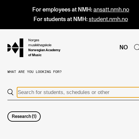
For employees at NMH:
ansatt.nmh.no
For students at NMH:
student.nmh.no
Norges
hjem
musikkhøgskole
NO
Norwegian Academy
of Music
WHAT ARE YOU LOOKING FOR?
PROGRAMMES
All Programmes and Courses
Undergraduate Programmes
Graduate Programmes
Research
(
1
)
Doctoral Studies
Continuing Studies