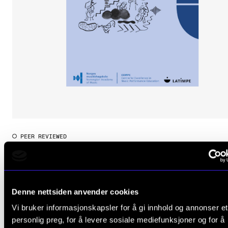
Publications
INTERNATIONAL
Collaboration
Networks
International Activities
IN.TUNE
PEER REVIEWED
Becoming musicians
INFO
Stefan Gies (red.), Jon Helge Sætre (red.)
Contact Us
200 NOK
About the Academy
Denne nettsiden anvender cookies
Find Employees
Vi bruker informasjonskapsler for å gi innhold og annonser et
personlig preg, for å levere sosiale mediefunksjoner og for å
For Students and Employees