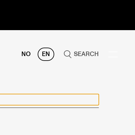
NO
EN
SEARCH
ESEARCH
ERM
REMAH
rdART
ojects
blications