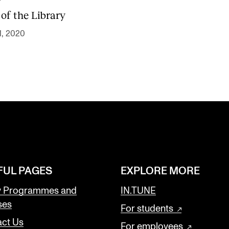
of the Library
1, 2020
FUL PAGES
EXPLORE MORE
y Programmes and
IN.TUNE
ses
For students
ct Us
For employees