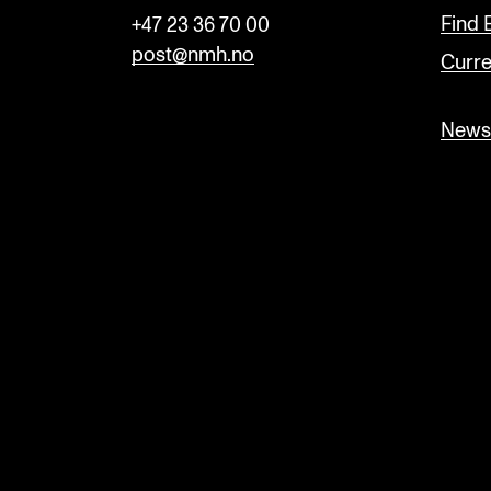
Find
+47 23 36 70 00
post@nmh.no
Curre
Newsl