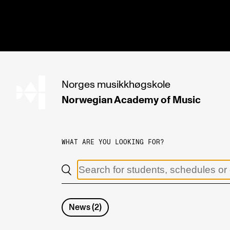
hjem
Norges
musikkhøgskole
Norwegian Academy
of Music
PROGRAMMES
All Programmes and Courses
WHAT ARE YOU LOOKING FOR?
Undergraduate Programmes
Graduate Programmes
Doctoral Studies
News
(
2
)
Continuing Studies