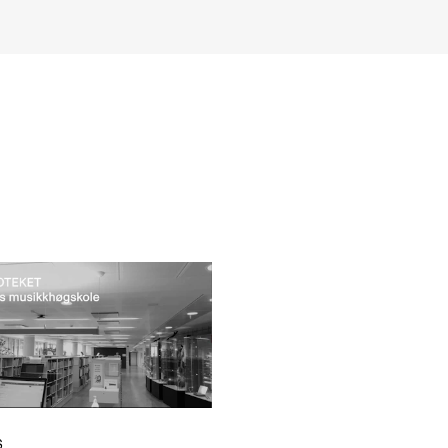
INFO
N
Contact Us
Ne
About the Academy
Ev
Find Employees
Cu
For Students and Employees
The Student Committee (SUT)
(student.nmh.no)
S