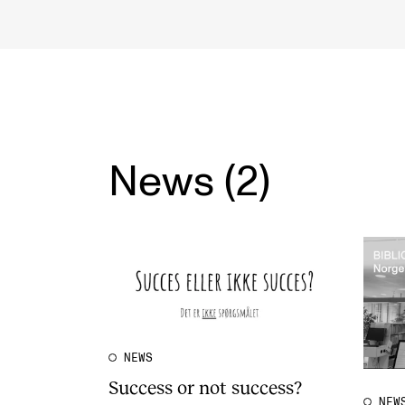
INTERNATIONAL
Collaboration
Networks
News (2)
International Activities
IN.TUNE
NEWS
Success or not success?
NEW