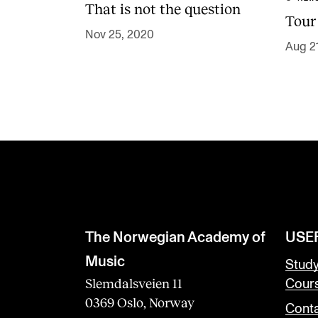
That is not the question
Tour 
Nov 25, 2020
Aug 2
The Norwegian Academy of
USE
Music
Stud
Slemdalsveien 11
Cour
0369 Oslo, Norway
Conta