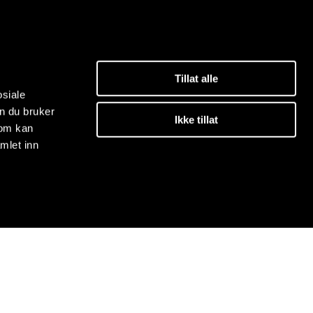
Tillat alle
osiale
n du bruker
Ikke tillat
som kan
mlet inn