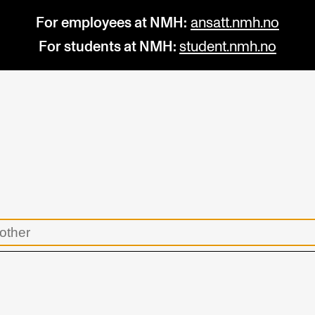
For employees at NMH:
ansatt.nmh.no
For students at NMH:
student.nmh.no
STUDY
R
Admissions
C
Exchange Programmes
C
The Library
No
Departments and Disciplines
Pr
Pu