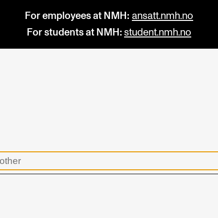
For employees at NMH:
ansatt.nmh.no
For students at NMH:
student.nmh.no
STUDY
R
Admissions
C
Exchange Programmes
C
The Library
No
Departments and Disciplines
Pr
Pu