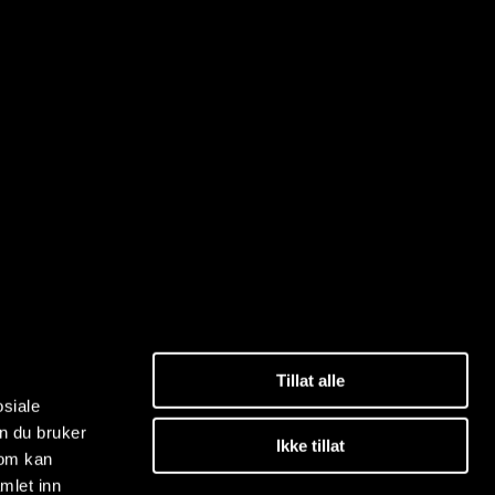
Tillat alle
osiale
n du bruker
Ikke tillat
som kan
mlet inn