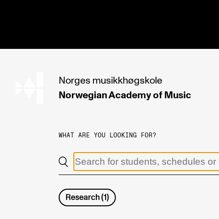
hjem
Norges
musikkhøgskole
Norwegian Academy
of Music
PROGRAMMES
All Programmes and Courses
WHAT ARE YOU LOOKING FOR?
Undergraduate Programmes
Graduate Programmes
Doctoral Studies
Research
(
1
)
Continuing Studies