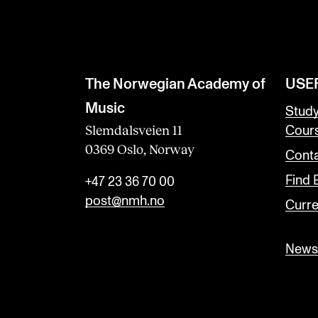
The Norwegian Academy of
USE
Music
Stud
Slemdalsveien 11
Cour
0369 Oslo, Norway
Conta
Find
+47 23 36 70 00
post@nmh.no
Curre
Newsl