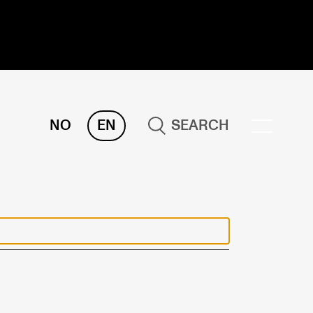
NO
EN
SEARCH
ESEARCH
ERM
REMAH
rdART
ojects
blications