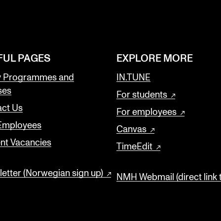
FUL PAGES
EXPLORE MORE
y Programmes and
IN.TUNE
ses
For students
ct Us
For employees
 Employees
Canvas
nt Vacancies
TimeEdit
etter (Norwegian sign up)
NMH Webmail (direct link 