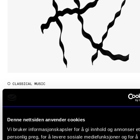
Publications
INTERNATIONAL
Collaboration
Networks
International Activities
IN.TUNE
CLASSICAL MUSIC
William Crock (violin)
INFO
Friday 16 May 2025 18:00
Contact Us
The Levin Hall
About the Academy
Denne nettsiden anvender cookies
Find Employees
Vi bruker informasjonskapsler for å gi innhold og annonser et
personlig preg, for å levere sosiale mediefunksjoner og for å
For Students and Employees