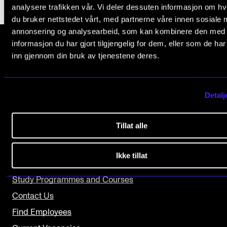
analysere trafikken vår. Vi deler dessuten informasjon om h
The Student Committee (SUT) (student.nmh.no)
du bruker nettstedet vårt, med partnerne våre innen sosiale 
annonsering og analysearbeid, som kan kombinere den med
informasjon du har gjort tilgjengelig for dem, eller som de ha
NEWS
inn gjennom din bruk av tjenestene deres.
The Norwegian Academy of Music
News and Stories
Slemdalsveien 11
Events and concerts
0369 Oslo, Norway
Detalj
Current Vacancies
+47 23 36 70 00
post@nmh.no
Tillat alle
Ikke tillat
USEFUL PAGES
Study Programmes and Courses
Contact Us
Find Employees