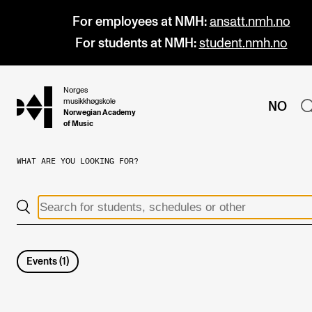
For employees at NMH:
ansatt.nmh.no
For students at NMH:
student.nmh.no
Norges
hjem
musikkhøgskole
NO
Norwegian Academy
of Music
WHAT ARE YOU LOOKING FOR?
PROGRAMMES
All Programmes and Courses
Undergraduate Programmes
Graduate Programmes
Events
(
1
)
Doctoral Studies
Continuing Studies