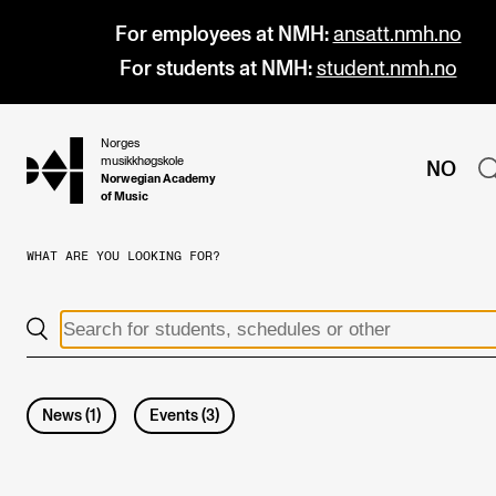
For employees at NMH:
ansatt.nmh.no
For students at NMH:
student.nmh.no
Norges
hjem
musikkhøgskole
NO
Norwegian Academy
of Music
WHAT ARE YOU LOOKING FOR?
PROGRAMMES
All Programmes and Courses
Undergraduate Programmes
Graduate Programmes
News
(
1
)
Events
(
3
)
Doctoral Studies
Continuing Studies