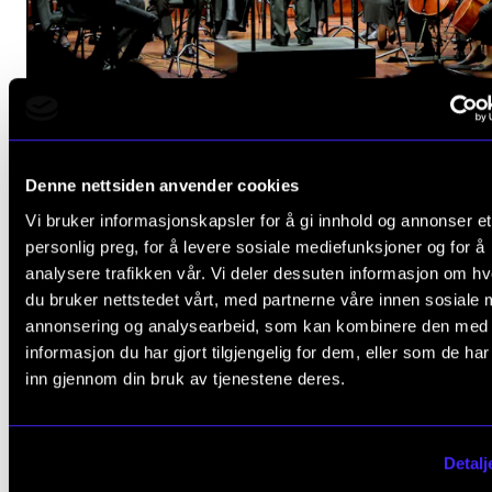
Denne nettsiden anvender cookies
ORCHESTRA AND ENSEMBLES
Vi bruker informasjonskapsler for å gi innhold og annonser et
Schnelzer, Shostakovich, Wagner
personlig preg, for å levere sosiale mediefunksjoner og for å
analysere trafikken vår. Vi deler dessuten informasjon om h
Sunday 26 January 2025 18:00
du bruker nettstedet vårt, med partnerne våre innen sosiale 
Oslo Concert Hall
annonsering og analysearbeid, som kan kombinere den med
informasjon du har gjort tilgjengelig for dem, eller som de ha
inn gjennom din bruk av tjenestene deres.
Detalj