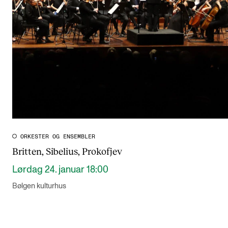
CREMAH
NordART
Prosjekter
Publikasjoner
INTERNASJONALT
Utveksling
Internasjonal strategi
ORKESTER OG ENSEMBLER
Britten, Sibelius, Prokofjev
Samarbeidsprosjekter
Lørdag 24. januar 18:00
Nettverk
Bølgen kulturhus
IN.TUNE
AKTUELT