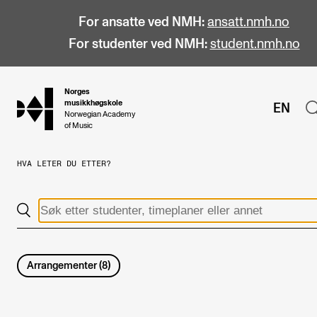
For ansatte ved NMH:
ansatt.nmh.no
For studenter ved NMH:
student.nmh.no
Norges
hjem
musikkhøgskole
EN
Norwegian Academy
of Music
HVA LETER DU ETTER?
STUDIER
Alle studier
Bachelor
Master
Arrangementer
(
8
)
Doktorgrad
Årsstudium og videreutdanning