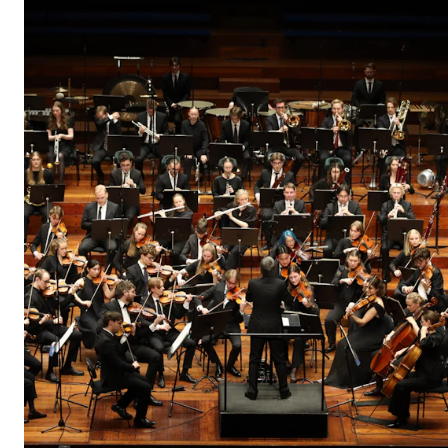
Arrangementer og konserter
Nyheter og historier
Ledige stillinger
INFO
Om Norges musikkhøgskole
Kontakt oss
Finn ansatte
For ansatte og studenter