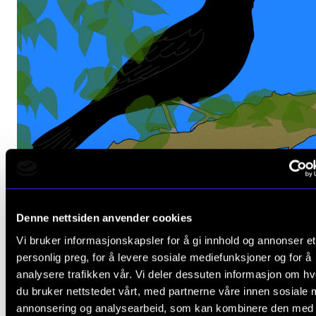
KLASSISK
Denne nettsiden anvender cookies
Amen for the Birdsong
Vi bruker informasjonskapsler for å gi innhold og annonser et
Fredag 6. juni 2025 18:00
personlig preg, for å levere sosiale mediefunksjoner og for å
analysere trafikken vår. Vi deler dessuten informasjon om h
Lindemansalen
du bruker nettstedet vårt, med partnerne våre innen sosiale 
annonsering og analysearbeid, som kan kombinere den med