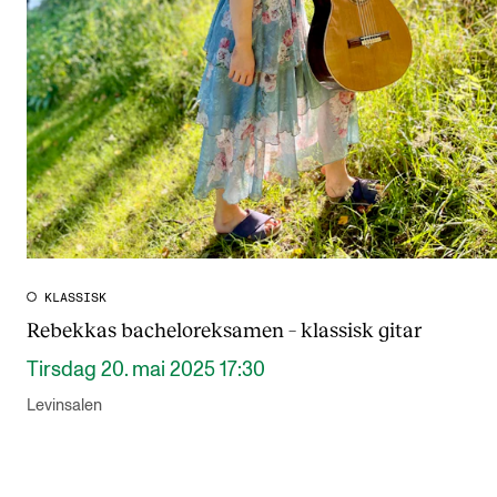
CREMAH
NordART
Prosjekter
Publikasjoner
INTERNASJONALT
Utveksling
Internasjonal strategi
KLASSISK
Rebekkas bacheloreksamen – klassisk gitar
Samarbeidsprosjekter
Tirsdag 20. mai 2025 17:30
Nettverk
Levinsalen
IN.TUNE
AKTUELT