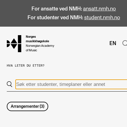
For ansatte ved NMH:
ansatt.nmh.no
For studenter ved NMH:
student.nmh.no
Norges
hjem
musikkhøgskole
EN
Norwegian Academy
of Music
HVA LETER DU ETTER?
STUDIER
Alle studier
Bachelor
Master
Arrangementer
(
3
)
Doktorgrad
Årsstudium og videreutdanning