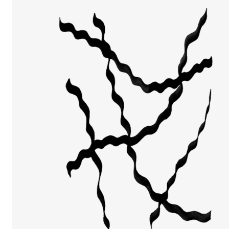
Arrangementer og konserter
Nyheter og historier
Ledige stillinger
INFO
Om Norges musikkhøgskole
Kontakt oss
Finn ansatte
For ansatte og studenter