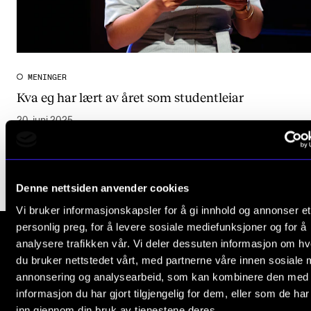
CREMAH
NordART
Prosjekter
MENINGER
Publikasjoner
Kva eg har lært av året som studentleiar
20. juni 2025
INTERNASJONALT
Utveksling
Internasjonal strategi
Denne nettsiden anvender cookies
Samarbeidsprosjekter
Vi bruker informasjonskapsler for å gi innhold og annonser et
personlig preg, for å levere sosiale mediefunksjoner og for å
Nettverk
analysere trafikken vår. Vi deler dessuten informasjon om h
IN.TUNE
du bruker nettstedet vårt, med partnerne våre innen sosiale 
Norges musikk­høgskole
annonsering og analysearbeid, som kan kombinere den med
Slemdalsveien 11
informasjon du har gjort tilgjengelig for dem, eller som de ha
0369 Oslo, Norway
AKTUELT
inn gjennom din bruk av tjenestene deres.