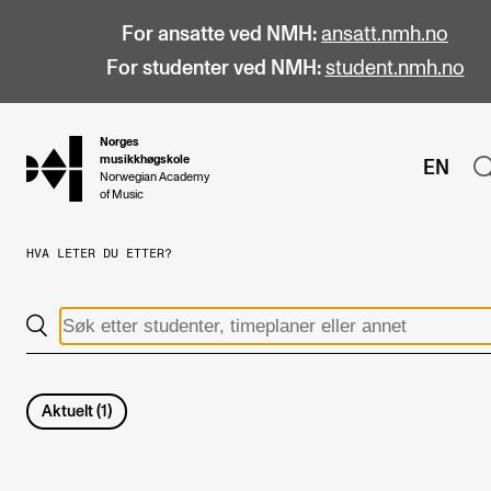
For ansatte ved NMH:
ansatt.nmh.no
For studenter ved NMH:
student.nmh.no
Norges
hjem
musikkhøgskole
EN
Norwegian Academy
of Music
HVA LETER DU ETTER?
STUDIER
Alle studier
Bachelor
Master
Aktuelt
(
1
)
Doktorgrad
Årsstudium og videreutdanning