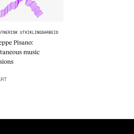
STNERISK UTVIKLINGSARBEID
eppe Pisano:
taneous music
sions
-
ART