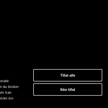
Tillat alle
osiale
n du bruker
Ikke tillat
som kan
mlet inn