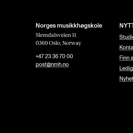
Norges musikk­høgskole
NYT
Slemdalsveien 11
Studi
0369 Oslo, Norway
Konta
+47 23 36 70 00
Finn 
post@nmh.no
Ledige
Nyhe