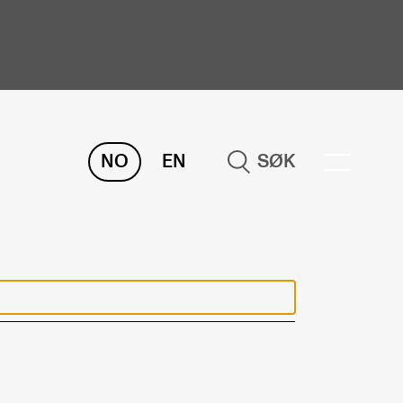
NO
EN
SØK
ORSKNING
ERM
REMAH
rdART
osjekter
blikasjoner