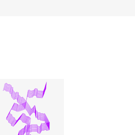
AKTUELT
I
Arrangementer og konserter
Om
Nyheter og historier
Ko
Ledige stillinger
Fi
Fo