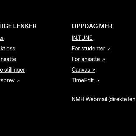
TIGE LENKER
OPPDAG MER
er
IN.TUNE
kt oss
For studenter
ansatte
For ansatte
 stillinger
Canvas
tsbrev
TimeEdit
NMH Webmail (direkte lenk