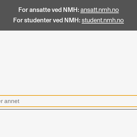
For ansatte ved NMH:
ansatt.nmh.no
For studenter ved NMH:
student.nmh.no
STUDENTLIV
F
Søknad og opptak
C
Biblioteket
C
Fagmiljøer
No
Salane våre
Pr
Studentutvalet SUT (student.nmh.no)
Pu