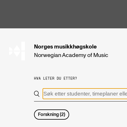
hjem
Norges
musikkhøgskole
Norwegian Academy
of Music
STUDIER
Alle studier
HVA LETER DU ETTER?
Bachelor
Master
Doktorgrad
Forskning
(
2
)
Årsstudium og videreutdanning