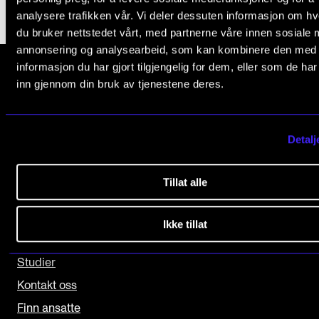
analysere trafikken vår. Vi deler dessuten informasjon om h
Arrangementer og konserter
du bruker nettstedet vårt, med partnerne våre innen sosiale 
Nyheter og historier
annonsering og analysearbeid, som kan kombinere den med
informasjon du har gjort tilgjengelig for dem, eller som de ha
Ledige stillinger
inn gjennom din bruk av tjenestene deres.
Norges musikk­høgskole
Slemdalsveien 11
INFO
0369 Oslo, Norway
Detalj
Om Norges musikkhøgskole
+47 23 36 70 00
Kontakt oss
Tillat alle
post@nmh.no
Finn ansatte
Ikke tillat
For ansatte og studenter
NYTTIGE LENKER
Studier
Kontakt oss
Finn ansatte