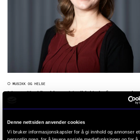
CREMAH
NordART
Prosjekter
Publikasjoner
INTERNASJONALT
Utveksling
Internasjonal strategi
MUSIKK OG HELSE
Merete Hoel Roaldsnes: Musikk i helsefremmande 
Samarbeidsprosjekter
med einslege mindreårige flyktningar
Nettverk
2011 - 2017
IN.TUNE
CREMAH
Denne nettsiden anvender cookies
Vi bruker informasjonskapsler for å gi innhold og annonser et
AKTUELT
personlig preg, for å levere sosiale mediefunksjoner og for å