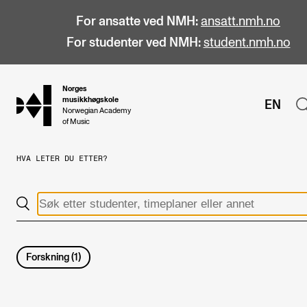
For ansatte ved NMH:
ansatt.nmh.no
For studenter ved NMH:
student.nmh.no
Norges
hjem
musikkhøgskole
EN
Norwegian Academy
of Music
HVA LETER DU ETTER?
STUDIER
Alle studier
Bachelor
Master
Forskning
(
1
)
Doktorgrad
Årsstudium og videreutdanning