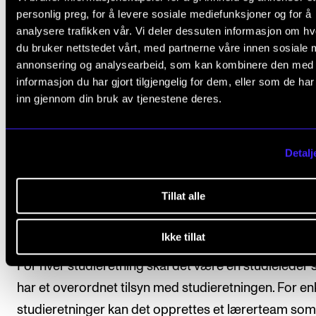
studieretning kan pålegges å delta i ett orkesterpros
personlig preg, for å levere sosiale mediefunksjoner og for å
per år, ved behov.
analysere trafikken vår. Vi deler dessuten informasjon om h
du bruker nettstedet vårt, med partnerne våre innen sosiale 
annonsering og analysearbeid, som kan kombinere den med
For studenter med klassisk sang som hovedinstrume
informasjon du har gjort tilgjengelig for dem, eller som de ha
det obligatorisk deltagelse i to kammerkorprosjekter
inn gjennom din bruk av tjenestene deres.
første studieår og ett kammerkorprosjekt i andre stu
For å beskrive omfanget på emnene i studiet brukes
Detalj
måleenheten studiepoeng. Fullstendig masterstudi
utgjør 120 studiepoeng. Ett års heltids studieinnsats
Tillat alle
tilsvarer 60 studiepoeng. Et studiepoeng tilsvarer 27 
timers arbeid inkludert undervisning og eget arbeid.
Ikke tillat
For hver studieretning skal det være en studieleder
har et overordnet tilsyn med studieretningen. For en
studieretninger kan det opprettes et lærerteam som