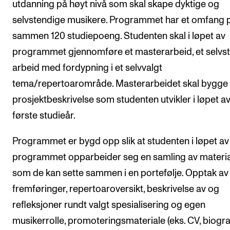
utdanning på høyt nivå som skal skape dyktige og
Arrangementer og konserter
selvstendige musikere. Programmet har et omfang på
Nyheter og historier
sammen 120 studiepoeng. Studenten skal i løpet av
programmet gjennomføre et masterarbeid, et selvs
Ledige stillinger
arbeid med fordypning i et selvvalgt
tema/repertoarområde. Masterarbeidet skal bygge
INFO
prosjektbeskrivelse som studenten utvikler i løpet a
Om Norges musikkhøgskole
første studieår.
Kontakt oss
Programmet er bygd opp slik at studenten i løpet av
Finn ansatte
programmet opparbeider seg en samling av materi
For ansatte og studenter
som de kan sette sammen i en portefølje. Opptak av
fremføringer, repertoaroversikt, beskrivelse av og
refleksjoner rundt valgt spesialisering og egen
musikerrolle, promoteringsmateriale (eks. CV, biograf