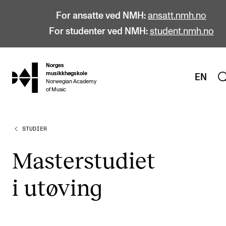
For ansatte ved NMH:
ansatt.nmh.no
For studenter ved NMH:
student.nmh.no
Norges
hjem
musikkhøgskole
EN
Norwegian Academy
of Music
STUDIER
STUDIER
Alle studier
Mas­ter­stu­di­et
Bachelor
i utøving
Master
Doktorgrad
Årsstudium og videreutdanning