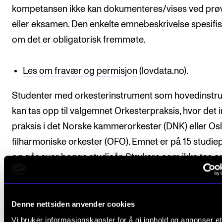
kompetansen ikke kan dokumenteres/vises ved prø
eller eksamen. Den enkelte emnebeskrivelse spesifi
om det er obligatorisk fremmøte.
Les om fravær og permisjon
(lovdata.no).
Studenter med orkesterinstrument som hovedinstr
kan tas opp til valgemnet Orkesterpraksis, hvor det 
praksis i det Norske kammerorkester (DNK) eller Os
filharmoniske orkester (OFO). Emnet er på 15 studi
og går over begge studieår. Strykere som ikke tas op
DNK/OFO anbefales å velge gruppeledelse i NMHs
symfoniorkester som valgemne.
Denne nettsiden anvender cookies
Studenter med orkesterinstrument uavhengig av
Vi bruker informasjonskapsler for å gi innhold og annonser et