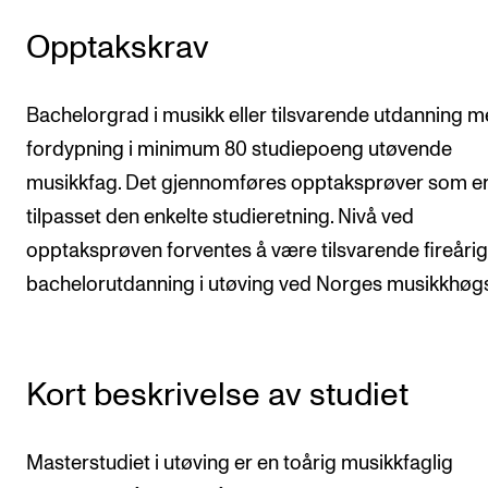
CREMAH
Opptakskrav
NordART
Prosjekter
Bachelorgrad i musikk eller tilsvarende utdanning 
Publikasjoner
fordypning i minimum 80 studiepoeng utøvende
musikkfag. Det gjennomføres opptaksprøver som e
INTERNASJONALT
tilpasset den enkelte studieretning. Nivå ved
Utveksling
opptaksprøven forventes å være tilsvarende fireårig
bachelorutdanning i utøving ved Norges musikkhøgs
Internasjonal strategi
Samarbeidsprosjekter
Nettverk
Kort beskrivelse av studiet
IN.TUNE
Masterstudiet i utøving er en toårig musikkfaglig
AKTUELT