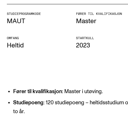
Etterutdanning og kurs
STUDIEPROGRAMKODE
FØRER TIL KVALIFIKASJON
Talentutvikling
MAUT
Master
STUDENTLIV
OMFANG
STARTKULL
Heltid
2023
Søknad og opptak
Biblioteket
Fagmiljøer
Salane våre
Studentutvalet SUT (student.nmh.no)
Fører til kvalifikasjon
: Master i utøving.
Studiepoeng
: 120 studiepoeng – heltidsstudium 
FORSKNING
to år.
CERM