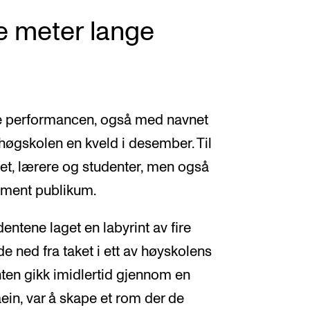
re meter lange
ge performancen, også med navnet
thøgskolen en kveld i desember. Til
ktet, lærere og studenter, men også
llment publikum.
ntene laget en labyrint av fire
e ned fra taket i ett av høyskolens
rinten gikk imidlertid gjennom en
aein, var å skape et rom der de