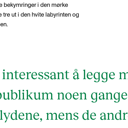
ge bekymringer i den mørke
e tre ut i den hvite labyrinten og
en.
 interessant å legge m
ublikum noen ganger
lydene, mens de and