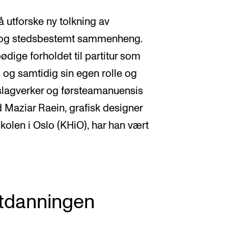
 utforske ny tolkning av
ds- og stedsbestemt sammenheng.
ødige forholdet til partitur som
 og samtidig sin egen rolle og
k, slagverker og førsteamanuensis
aziar Raein, grafisk designer
olen i Oslo (KHiO), har han vært
utdanningen