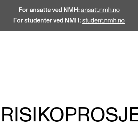
For ansatte ved NMH:
ansatt.nmh.no
For studenter ved NMH:
student.nmh.no
STUDENTLIV
F
Søknad og opptak
C
Biblioteket
C
Fagmiljøer
No
 RISIKOPROSJ
Salane våre
Pr
Studentutvalet SUT (student.nmh.no)
Pu