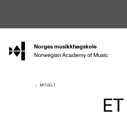
hjem
Norges
musikkhøgskole
Norwegian Academy
of Music
STUDIER
Alle studier
Bachelor
AKTUELT
Master
ET
Doktorgrad
Årsstudium og videreutdanning