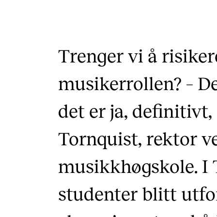
Etterutdanning og kurs
Talentutvikling
Trenger vi å risike
INTERNASJONALT
musikerrollen? – De
Utveksling
det er ja, definitivt,
Internasjonal strategi
Tornquist, rektor 
Samarbeidsprosjekter
Nettverk
musikkhøgskole. I 
IN.TUNE
studenter blitt utfor