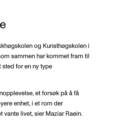
se
ikkhøgskolen og Kunsthøgskolen i
g som sammen har kommet fram til
 sted for en ny type
opplevelse, et forsøk på å få
yere enhet, i et rom der
 vante livet, sier Maziar Raein.