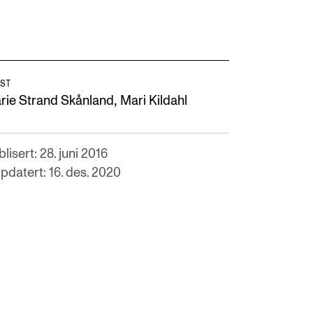
ST
,
rie Strand Skånland
Mari Kildahl
NFO
 Norges musikkhøgskole
lisert: 28. juni 2016
ntakt oss
pdatert: 16. des. 2020
nn ansatte
r ansatte og studenter