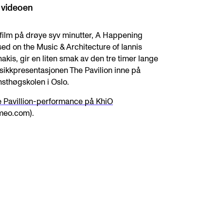
 videoen
film på drøye syv minutter, A Happening
ed on the Music & Architecture of Iannis
akis, gir en liten smak av den tre timer lange
ikkpresentasjonen The Pavilion inne på
sthøgskolen i Oslo.
 Pavillion-performance på KhiO
meo.com).