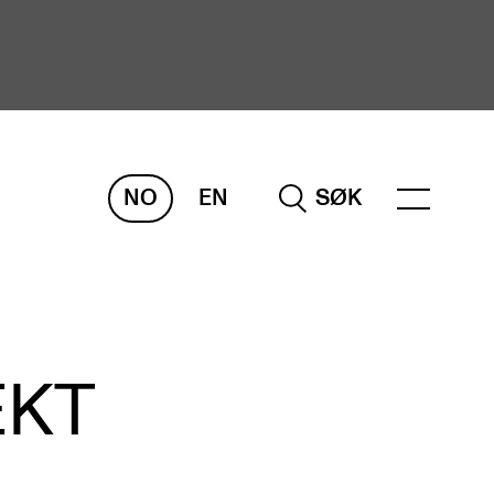
NO
EN
SØK
ORSKNING
ERM
REMAH
rdART
EKT
osjekter
blikasjoner