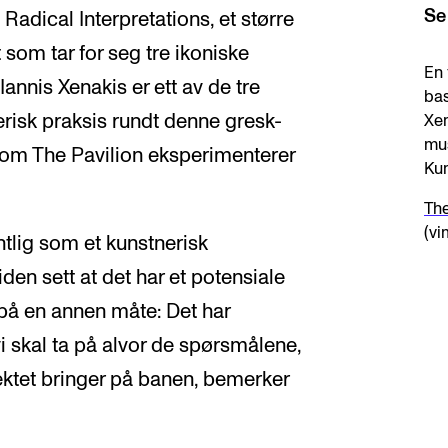
Se
 Radical Interpretations, et større
 som tar for seg tre ikoniske
En 
Iannis Xenakis er ett av de tre
bas
risk praksis rundt denne gresk-
Xen
mus
som The Pavilion eksperimenterer
Kun
The
(vi
ntlig som et kunstnerisk
iden sett at det har et potensiale
t på en annen måte: Det har
i skal ta på alvor de spørsmålene,
ktet bringer på banen, bemerker