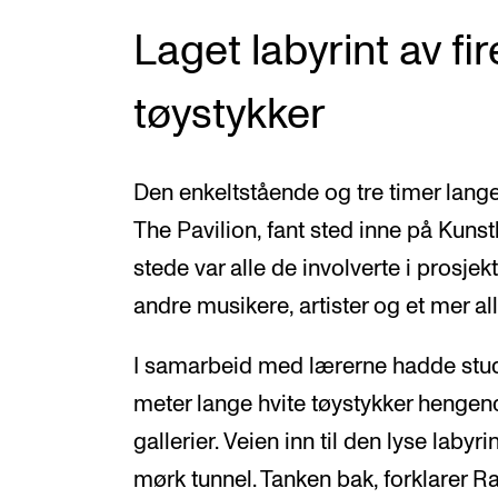
Laget labyrint av fi
tøystykker
Den enkeltstående og tre timer lan
The Pavilion, fant sted inne på Kuns
stede var alle de involverte i prosje
andre musikere, artister og et mer a
I samarbeid med lærerne hadde stude
meter lange hvite tøystykker hengend
gallerier. Veien inn til den lyse laby
mørk tunnel. Tanken bak, forklarer R