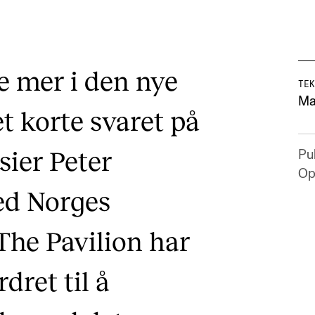
re mer i den nye
TEK
Ma
AKTUELT
I
t korte svaret på
Arrangementer og konserter
Om
 sier Peter
Pub
Nyheter og historier
Ko
Op
ved Norges
Ledige stillinger
Fi
Fo
The Pavilion har
dret til å