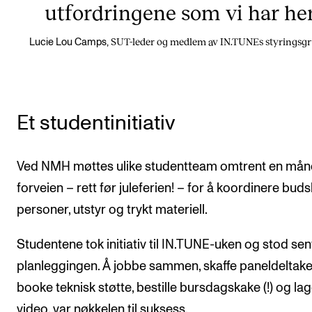
utfordringene som vi har her
SUT-leder og medlem av IN.TUNEs styringsg
Lucie Lou Camps,
Et studentinitiativ
Ved NMH møttes ulike studentteam omtrent en mån
forveien – rett før juleferien! – for å koordinere bud
personer, utstyr og trykt materiell.
Studentene tok initiativ til IN.TUNE-uken og stod sent
planleggingen. Å jobbe sammen, skaffe paneldeltake
booke teknisk støtte, bestille bursdagskake (!) og la
video, var nøkkelen til suksess.