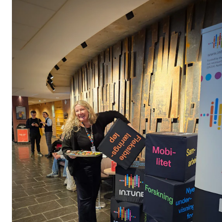
Etterutdanning og kurs
Talentutvikling
STUDENTLIV
Søknad og opptak
Biblioteket
Fagmiljøer
Salane våre
Studentutvalet SUT (student.nmh.no)
FORSKNING
CERM