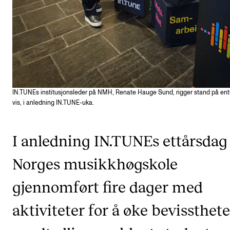
CREMAH
NordART
Prosjekter
Publikasjoner
IN.TUNEs institusjonsleder på NMH, Renate Hauge Sund, rigger stand på ent
INTERNASJONALT
vis, i anledning IN.TUNE-uka.
Utveksling
Internasjonal strategi
I anledning IN.TUNEs ettårsdag
Samarbeidsprosjekter
Norges musikkhøgskole
Nettverk
gjennomført fire dager med
IN.TUNE
aktiviteter for å øke bevissthet
AKTUELT