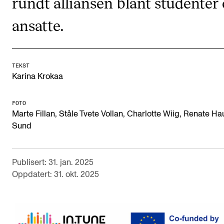
rundt alliansen blant studenter
Arrangementer og konserter
ansatte.
Nyheter og historier
Ledige stillinger
TEKST
Karina Krokaa
INFO
Om Norges musikkhøgskole
FOTO
Marte Fillan, Ståle Tvete Vollan, Charlotte Wiig, Renate H
Kontakt oss
Sund
Finn ansatte
For ansatte og studenter
Publisert: 31. jan. 2025
Oppdatert: 31. okt. 2025