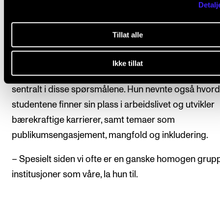
Detalj
spurte:
– Hva er vår samfunnsrolle? Hvordan bidrar vi til
Tillat alle
samfunnet, og hvordan utfordrer samfunnet oss?
Ikke tillat
Ifølge professoren er livslang læring og videreutda
sentralt i disse spørsmålene. Hun nevnte også hvor
studentene finner sin plass i arbeidslivet og utvikler
bærekraftige karrierer, samt temaer som
publikumsengasjement, mangfold og inkludering.
– Spesielt siden vi ofte er en ganske homogen grupp
institusjoner som våre, la hun til.