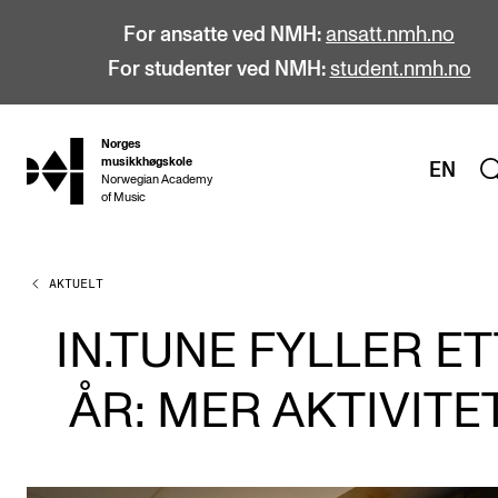
For ansatte ved NMH:
ansatt.nmh.no
For studenter ved NMH:
student.nmh.no
Norges
hjem
musikkhøgskole
EN
Norwegian Academy
of Music
AKTUELT
STUDIER
Alle studier
IN.TUNE FYLLER ET
Bachelor
ÅR: MER AKTIVITE
Master
Doktorgrad
Årsstudium og videreutdanning