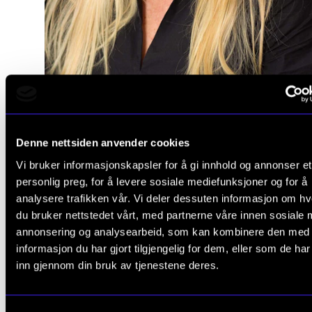
Hva er vår samfunnsrolle? Hvo
bidrar vi til samfunnet, og hvo
Denne nettsiden anvender cookies
Vi bruker informasjonskapsler for å gi innhold og annonser et
utfordrer samfunnet oss?
personlig preg, for å levere sosiale mediefunksjoner og for å
analysere trafikken vår. Vi deler dessuten informasjon om h
professor
Sigrid Røyseng,
du bruker nettstedet vårt, med partnerne våre innen sosiale 
annonsering og analysearbeid, som kan kombinere den med
informasjon du har gjort tilgjengelig for dem, eller som de ha
inn gjennom din bruk av tjenestene deres.
Professor Sigrid Røyseng arbeider med kolleger fra
andre institusjonene om samfunnsengasjement. Hu