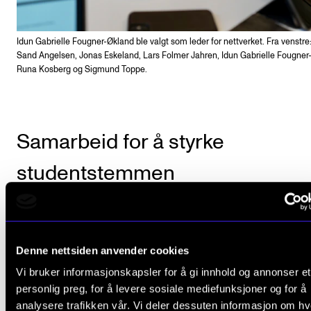
Idun Gabrielle Fougner-Økland ble valgt som leder for nettverket. Fra venstre:
Sand Angelsen, Jonas Eskeland, Lars Folmer Jahren, Idun Gabrielle Fougner
Runa Kosberg og Sigmund Toppe.
Samarbeid for å styrke
studentstemmen
Arbeidet mot å etablere nettverket ble startet allered
april 2022 under Musikkstudentkonferansen. Stude
Denne nettsiden anvender cookies
som deltok så verdien i å møtes og utveksle erfarin
Vi bruker informasjonskapsler for å gi innhold og annonser et
kunnskap rundt de mange felles utfordringene, samt
personlig preg, for å levere sosiale mediefunksjoner og for å
samarbeide for å styrke studentstemmen.
analysere trafikken vår. Vi deler dessuten informasjon om h