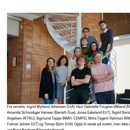
Etterutdanning og kurs
Talentutvikling
STUDENTLIV
Søknad og opptak
Biblioteket
Fagmiljøer
Salane våre
Studentutvalet SUT (student.nmh.no)
Fra venstre: Ingrid Myrland Johansen (UiA), Idun Gabrielle Fougner-Økland (
FORSKNING
Amanda Schmidiger Hansen (Barratt-Due), Jonas Eskeland (UiT), Sigrid San
Angelsen (NTNU), Sigmund Toppe (NMH, CEMPE), Mitra Fagerli Rahman (NM
CERM
Folmer Jahren (UiT) og Tomas Björn (UiS). Også til stede på møtet, men ikke a