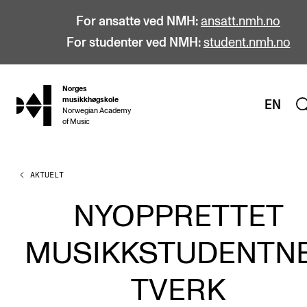
For ansatte ved NMH:
ansatt.nmh.no
For studenter ved NMH:
student.nmh.no
Norges
hjem
musikkhøgskole
EN
Norwegian Academy
of Music
AKTUELT
STUDIER
Alle studier
NYOPPRETTET
Bachelor
MUSIKKSTUDENTN
Master
Doktorgrad
TVERK
Årsstudium og videreutdanning