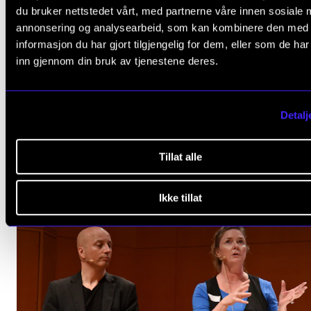
du bruker nettstedet vårt, med partnerne våre innen sosiale 
Nettverket skal møtes to ganger årlig, og målet er at 
annonsering og analysearbeid, som kan kombinere den med
informasjon du har gjort tilgjengelig for dem, eller som de ha
institusjonene som tilbyr høyere utøvende
inn gjennom din bruk av tjenestene deres.
musikkutdanning skal være representert med to
studenter. Det er også nedsatt en arbeidsgruppe
bestående av fire studenter som skal jobbe spesifik
Detalj
å forberede saker til Nasjonalt Musikkstudentnettver
Tillat alle
Ikke tillat