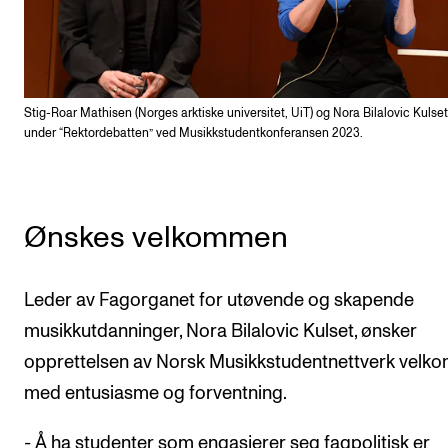
Stig-Roar Mathisen (Norges arktiske universitet, UiT) og Nora Bilalovic Kulse
under “Rektordebatten” ved Musikkstudentkonferansen 2023.
Ønskes velkommen
Leder av Fagorganet for utøvende og skapende
musikkutdanninger, Nora Bilalovic Kulset, ønsker
opprettelsen av Norsk Musikkstudentnettverk vel
med entusiasme og forventning.
- Å ha studenter som engasjerer seg fagpolitisk er