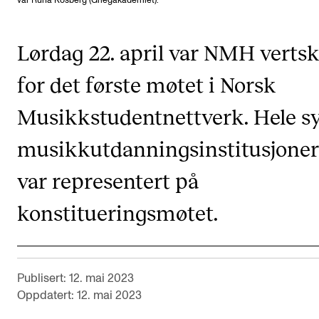
var Runa Kosberg (Griegakademiet).
CREMAH
NordART
Lørdag 22. april var NMH verts
Prosjekter
for det første møtet i Norsk
Publikasjoner
Musikkstudentnettverk. Hele s
INTERNASJONALT
musikkutdanningsinstitusjoner
Utveksling
var representert på
Internasjonal strategi
konstitueringsmøtet.
Samarbeidsprosjekter
Nettverk
IN.TUNE
Publisert: 12. mai 2023
Oppdatert: 12. mai 2023
AKTUELT