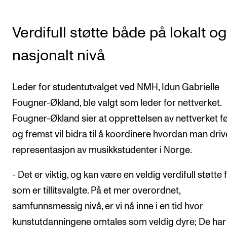
Arrangementer og konserter
Verdifull støtte både på lokalt og
Nyheter og historier
Ledige stillinger
nasjonalt nivå
Leder for studentutvalget ved NMH, Idun Gabrielle
INFO
Fougner-Økland, ble valgt som leder for nettverket.
Om Norges musikkhøgskole
Fougner-Økland sier at opprettelsen av nettverket f
Kontakt oss
og fremst vil bidra til å koordinere hvordan man driv
Finn ansatte
representasjon av musikkstudenter i Norge.
For ansatte og studenter
- Det er viktig, og kan være en veldig verdifull støtte 
som er tillitsvalgte. På et mer overordnet,
samfunnsmessig nivå, er vi nå inne i en tid hvor
kunstutdanningene omtales som veldig dyre; De har