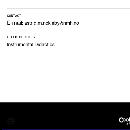
CONTACT
STUDY
E-mail:
astrid.m.nokleby@nmh.no
Admissions
FIELD OF STUDY
Exchange Programmes
Instrumental Didactics
The Library
Departments and Disciplines
RESEARCH
CERM
CREMAH
NordART
Projects
The Norwegian Academy of Music