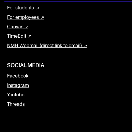
For students
The Student Committee (SUT) (student.nmh.no)
For employees
Canvas
NEWS
TimeEdit
News and Stories
NMH Webmail (direct link to email)
Events and concerts
Current Vacancies
SOCIAL MEDIA
Facebook
Instagram
YouTube
Threads