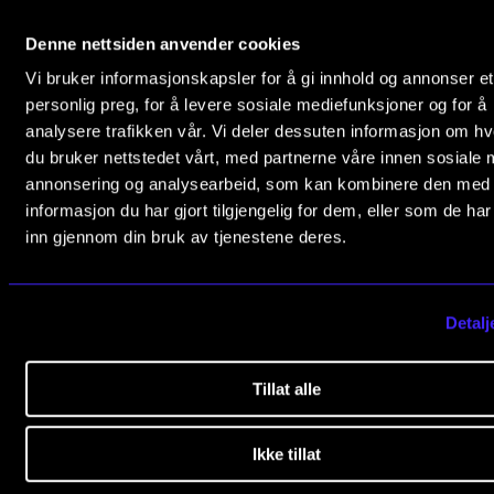
Slemdalsveien 11
Publications
0369 Oslo, Norway
Denne nettsiden anvender cookies
Vi bruker informasjonskapsler for å gi innhold og annonser et
+47 23 36 70 00
INTERNATIONAL
personlig preg, for å levere sosiale mediefunksjoner og for å
post@nmh.no
Collaboration
analysere trafikken vår. Vi deler dessuten informasjon om h
du bruker nettstedet vårt, med partnerne våre innen sosiale 
Networks
annonsering og analysearbeid, som kan kombinere den med
USEFUL PAGES
International Activities
informasjon du har gjort tilgjengelig for dem, eller som de ha
Study Programmes and Courses
inn gjennom din bruk av tjenestene deres.
IN.TUNE
Contact Us
Find Employees
Detalj
INFO
Current Vacancies
Contact Us
Newsletter (Norwegian sign up)
Tillat alle
About the Academy
Find Employees
EXPLORE MORE
Ikke tillat
For Students and Employees
IN.TUNE