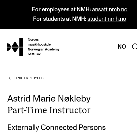
For employees at NMH:
ansatt.nmh.no
For students at NMH:
student.nmh.no
Norges
hjem
musikkhøgskole
NO
Norwegian Academy
of Music
FIND EMPLOYEES
PROGRAMMES
All Programmes and Courses
Astrid Marie Nøkleby
Undergraduate Programmes
Part-Time Instruct­or
Graduate Programmes
Doctoral Studies
Externally Connected Persons
Continuing Studies