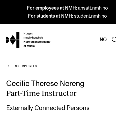
For employees at NMH:
ansatt.nmh.no
For students at NMH:
student.nmh.no
Norges
hjem
musikkhøgskole
NO
Norwegian Academy
of Music
FIND EMPLOYEES
PROGRAMMES
All Programmes and Courses
Cecilie Therese Nereng
Undergraduate Programmes
Part-Time Instruct­or
Graduate Programmes
Doctoral Studies
Externally Connected Persons
Continuing Studies