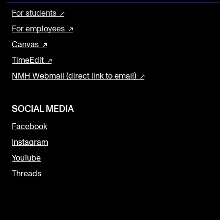
For students
The Student Committee (SUT) (student.nmh.no)
For employees
Canvas
NEWS
TimeEdit
News and Stories
NMH Webmail (direct link to email)
Events and concerts
Current Vacancies
SOCIAL MEDIA
Facebook
Instagram
YouTube
Threads