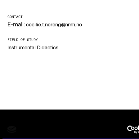
CONTACT
STUDY
E-mail:
cecilie.t.nereng@nmh.no
Admissions
FIELD OF STUDY
Exchange Programmes
Instrumental Didactics
The Library
Departments and Disciplines
RESEARCH
CERM
CREMAH
NordART
Projects
The Norwegian Academy of Music