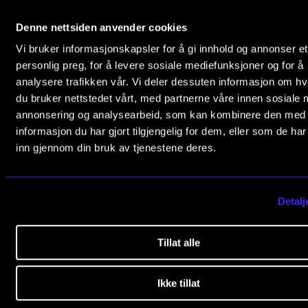
Slemdalsveien 11
Publications
0369 Oslo, Norway
Denne nettsiden anvender cookies
Vi bruker informasjonskapsler for å gi innhold og annonser et
+47 23 36 70 00
INTERNATIONAL
personlig preg, for å levere sosiale mediefunksjoner og for å
post@nmh.no
Collaboration
analysere trafikken vår. Vi deler dessuten informasjon om h
du bruker nettstedet vårt, med partnerne våre innen sosiale 
Networks
annonsering og analysearbeid, som kan kombinere den med
USEFUL PAGES
International Activities
informasjon du har gjort tilgjengelig for dem, eller som de ha
Study Programmes and Courses
inn gjennom din bruk av tjenestene deres.
IN.TUNE
Contact Us
Find Employees
Detalj
INFO
Current Vacancies
Contact Us
Newsletter (Norwegian sign up)
Tillat alle
About the Academy
Find Employees
EXPLORE MORE
Ikke tillat
For Students and Employees
IN.TUNE