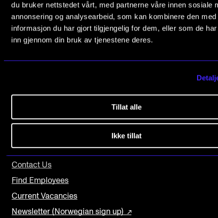
du bruker nettstedet vårt, med partnerne våre innen sosiale 
The Student Committee (SUT) (student.nmh.no)
annonsering og analysearbeid, som kan kombinere den med
informasjon du har gjort tilgjengelig for dem, eller som de ha
The Norwegian Academy of Music
inn gjennom din bruk av tjenestene deres.
NEWS
Slemdalsveien 11
0369 Oslo, Norway
News and Stories
Detalj
+47 23 36 70 00
Events and concerts
post@nmh.no
Current Vacancies
Tillat alle
USEFUL PAGES
Ikke tillat
Study Programmes and Courses
Contact Us
Find Employees
Current Vacancies
Newsletter (Norwegian sign up)