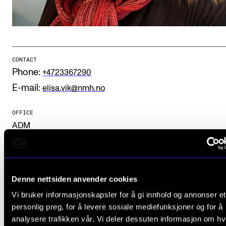
Publications
INTERNATIONAL
Collaboration
CONTACT
Phone:
+4723367290
Networks
E-mail:
elisa.vik@nmh.no
International Activities
IN.TUNE
OFFICE
ADM
INFO
Contact Us
Denne nettsiden anvender cookies
About the Academy
Vi bruker informasjonskapsler for å gi innhold og annonser et
Find Employees
personlig preg, for å levere sosiale mediefunksjoner og for å
analysere trafikken vår. Vi deler dessuten informasjon om h
For Students and Employees