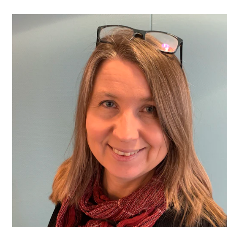
STUDY
Admissions
Exchange Programmes
The Library
Departments and Disciplines
RESEARCH
CERM
CREMAH
NordART
Projects