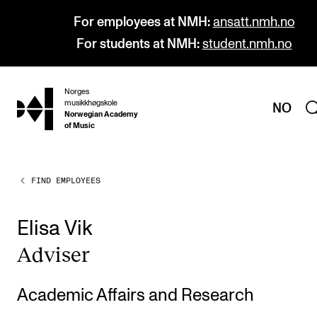
For employees at NMH:
ansatt.nmh.no
For students at NMH:
student.nmh.no
Norges
hjem
musikkhøgskole
NO
Norwegian Academy
of Music
FIND EMPLOYEES
PROGRAMMES
All Programmes and Courses
Elisa Vik
Undergraduate Programmes
Adviser
Graduate Programmes
Doctoral Studies
Academic Affairs and Research
Continuing Studies