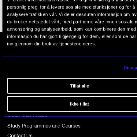
personlig preg, for å levere sosiale mediefunksjoner og for å
The Student Committee (SUT) (student.nmh.no)
analysere trafikken vår. Vi deler dessuten informasjon om h
du bruker nettstedet vårt, med partnerne våre innen sosiale 
annonsering og analysearbeid, som kan kombinere den med
NEWS
informasjon du har gjort tilgjengelig for dem, eller som de ha
News and Stories
inn gjennom din bruk av tjenestene deres.
Events and concerts
The Norwegian Academy of Music
Current Vacancies
Slemdalsveien 11
Detalj
0369 Oslo, Norway
+47 23 36 70 00
Tillat alle
post@nmh.no
Ikke tillat
USEFUL PAGES
Study Programmes and Courses
Contact Us