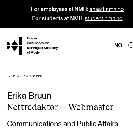
For employees at NMH:
ansatt.nmh.no
For students at NMH:
student.nmh.no
Norges
hjem
musikkhøgskole
NO
Norwegian Academy
of Music
FIND EMPLOYEES
PROGRAMMES
All Programmes and Courses
Erika Bruun
Undergraduate Programmes
Nettredak­tør — Web­mas­ter
Graduate Programmes
Doctoral Studies
Communications and Public Affairs
Continuing Studies