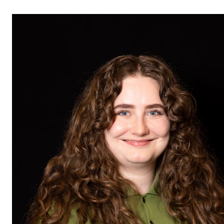
STUDY
Admissions
Exchange Programmes
The Library
Departments and Disciplines
RESEARCH
CERM
CREMAH
NordART
Projects