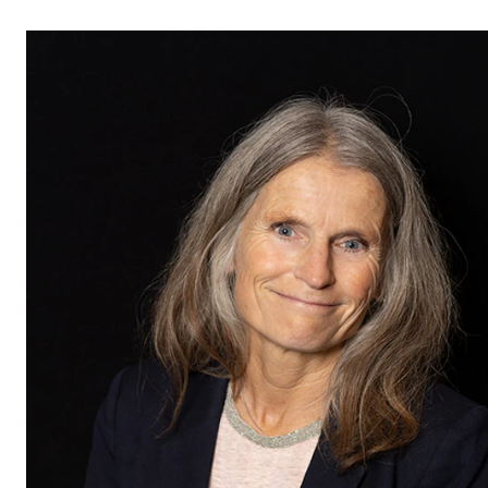
STUDY
Admissions
Exchange Programmes
The Library
Departments and Disciplines
RESEARCH
CERM
CREMAH
NordART
Projects