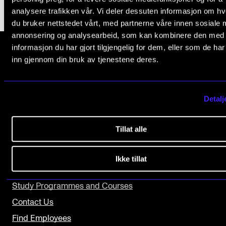
analysere trafikken vår. Vi deler dessuten informasjon om h
The Student Committee (SUT) (student.nmh.no)
du bruker nettstedet vårt, med partnerne våre innen sosiale 
annonsering og analysearbeid, som kan kombinere den med
informasjon du har gjort tilgjengelig for dem, eller som de ha
NEWS
inn gjennom din bruk av tjenestene deres.
News and Stories
The Norwegian Academy of Music
Slemdalsveien 11
Events and concerts
0369 Oslo, Norway
Detalj
Current Vacancies
+47 23 36 70 00
Tillat alle
post@nmh.no
Ikke tillat
USEFUL PAGES
Study Programmes and Courses
Contact Us
Find Employees