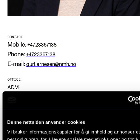
Publications
INTERNATIONAL
Collaboration
CONTACT
Mobile:
+4723367138
Networks
Phone:
+4723367138
International Activities
E-mail:
guri.arnesen@nmh.no
IN.TUNE
OFFICE
ADM
INFO
Contact Us
About the Academy
Photo: Charlotte Wiig
Denne nettsiden anvender cookies
Find Employees
Vi bruker informasjonskapsler for å gi innhold og annonser et
For Students and Employees
personlig preg, for å levere sosiale mediefunksjoner og for å