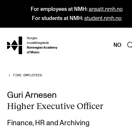
For employees at NMH:
ansatt.nmh.no
For students at NMH:
student.nmh.no
Norges
hjem
musikkhøgskole
NO
Norwegian Academy
of Music
FIND EMPLOYEES
PROGRAMMES
All Programmes and Courses
Guri Arnesen
Undergraduate Programmes
High­er Exec­ut­ive Officer
Graduate Programmes
Doctoral Studies
Finance, HR and Archiving
Continuing Studies