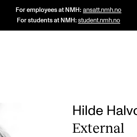
For employees at NMH:
ansatt.nmh.no
For students at NMH:
student.nmh.no
STUDY
R
Admissions
C
Exchange Programmes
C
The Library
No
Hilde Halv
Departments and Disciplines
Pr
Extern­al
Pu