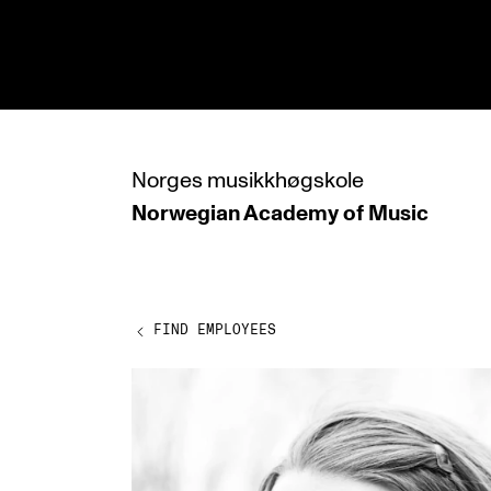
hjem
Norges
musikkhøgskole
Norwegian Academy
of Music
PROGRAMMES
All Programmes and Courses
Undergraduate Programmes
FIND EMPLOYEES
Graduate Programmes
Doctoral Studies
Continuing Studies