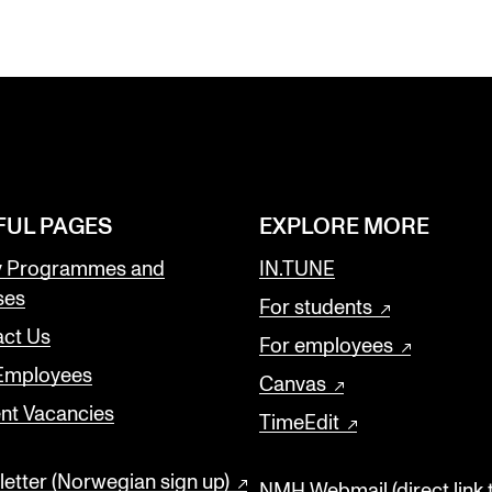
FUL PAGES
EXPLORE MORE
y Programmes and
IN.TUNE
ses
For students
ct Us
For employees
 Employees
Canvas
nt Vacancies
TimeEdit
etter (Norwegian sign up)
NMH Webmail (direct link 