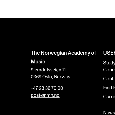
The Norwegian Academy of
USE
Music
Stud
Slemdalsveien 11
Cour
0369 Oslo, Norway
Conta
Find
+47 23 36 70 00
post@nmh.no
Curre
Newsl