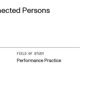
nected Persons
EWS
ws and Stories
ents and concerts
rrent Vacancies
FIELD OF STUDY
Performance Practice