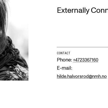
Externally Con
INFO
N
Contact Us
Ne
About the Academy
Ev
Find Employees
Cu
CONTACT
For Students and Employees
Phone:
+4723367160
The Student Committee (SUT)
E-mail:
(student.nmh.no)
hilde.halvorsrod@nmh.no