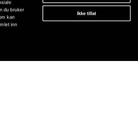
osiale
n du bruker
Ikke tillat
som kan
mlet inn