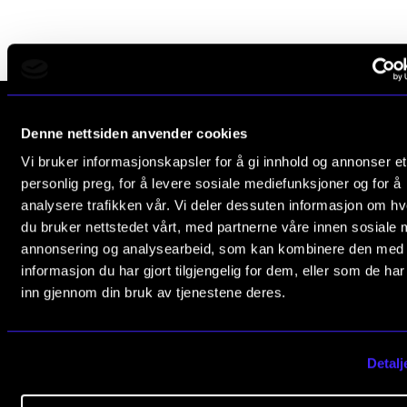
Publications
INTERNATIONAL
Collaboration
Denne nettsiden anvender cookies
Networks
The Norwegian Academy of Music
Vi bruker informasjonskapsler for å gi innhold og annonser et
International Activities
Slemdalsveien 11
personlig preg, for å levere sosiale mediefunksjoner og for å
0369 Oslo, Norway
analysere trafikken vår. Vi deler dessuten informasjon om h
IN.TUNE
du bruker nettstedet vårt, med partnerne våre innen sosiale 
+47 23 36 70 00
annonsering og analysearbeid, som kan kombinere den med
post@nmh.no
INFO
informasjon du har gjort tilgjengelig for dem, eller som de ha
inn gjennom din bruk av tjenestene deres.
Contact Us
USEFUL PAGES
About the Academy
Study Programmes and Courses
Detalj
Find Employees
Contact Us
For Students and Employees