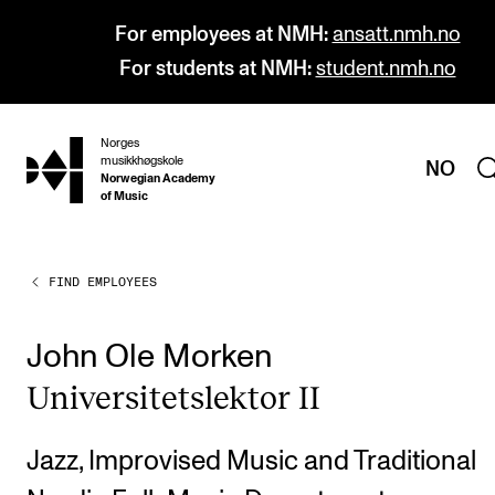
For employees at NMH:
ansatt.nmh.no
For students at NMH:
student.nmh.no
Norges
hjem
musikkhøgskole
NO
Norwegian Academy
of Music
FIND EMPLOYEES
PROGRAMMES
All Programmes and Courses
John Ole Morken
Undergraduate Programmes
Uni­versitetslekt­or II
Graduate Programmes
Doctoral Studies
Jazz, Improvised Music and Traditional
Continuing Studies