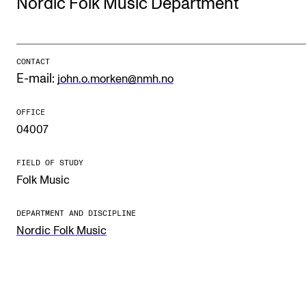
Nordic Folk Music Department
STUDY
CONTACT
Admissions
E-mail:
john.o.morken@nmh.no
Exchange Programmes
OFFICE
The Library
04007
Departments and Disciplines
FIELD OF STUDY
Folk Music
RESEARCH
CERM
DEPARTMENT AND DISCIPLINE
Nordic Folk Music
CREMAH
NordART
Projects