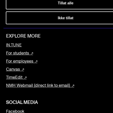
Tillat alle
Find Employees
The Student Committee (SUT) (student.nmh.no)
Current Vacancies
Ikke tillat
Newsletter (Norwegian sign up)
NEWS
News and Stories
EXPLORE MORE
Events and concerts
IN.TUNE
Current Vacancies
For students
For employees
Canvas
TimeEdit
NMH Webmail (direct link to email)
SOCIAL MEDIA
Facebook