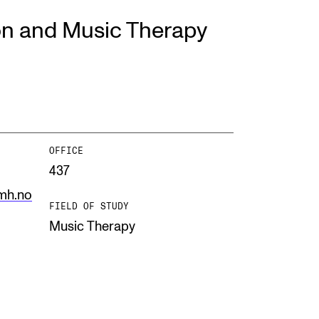
on and Music Therapy
EWS
ws and Stories
ents and concerts
rrent Vacancies
OFFICE
437
mh.no
FIELD OF STUDY
Music Therapy