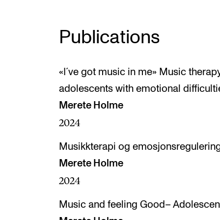
Publications
«I´ve got music in me» Music therap
adolescents with emotional difficulti
Merete Holme
2024
Musikkterapi og emosjonsregulerin
Merete Holme
2024
Music and feeling Good– Adolescent