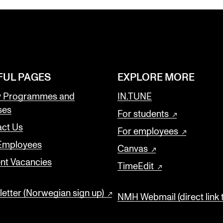
FUL PAGES
EXPLORE MORE
y Programmes and
IN.TUNE
ses
For students
ct Us
For employees
 Employees
Canvas
nt Vacancies
TimeEdit
etter (Norwegian sign up)
NMH Webmail (direct link 