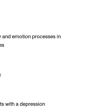
y and emotion processes in
es
g
s with a depression