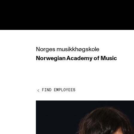
hjem
Norges
musikkhøgskole
Norwegian Academy
of Music
PROGRAMMES
All Programmes and Courses
Undergraduate Programmes
FIND EMPLOYEES
Graduate Programmes
Doctoral Studies
Continuing Studies