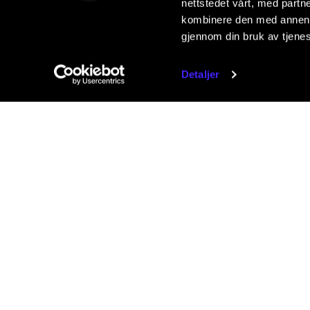
nettstedet vårt, med part
kombinere den med annen in
gjennom din bruk av tjene
Detaljer