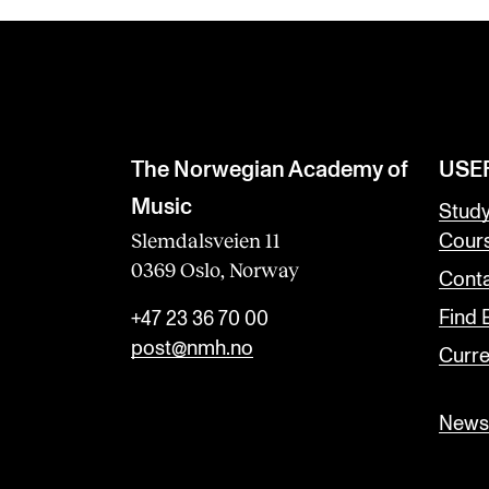
The Norwegian Academy of
USE
Music
Stud
Slemdalsveien 11
Cour
0369 Oslo, Norway
Conta
Find
+47 23 36 70 00
post@nmh.no
Curre
Newsl