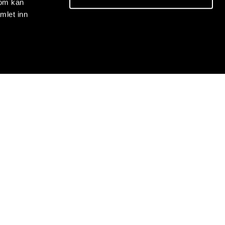
som kan
mlet inn