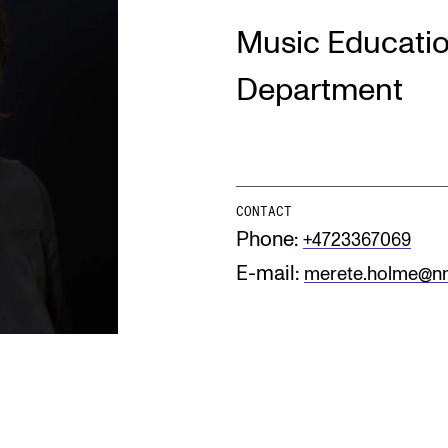
Music Educati
INFO
N
Department
Contact Us
Ne
About the Academy
Ev
Find Employees
Cu
CONTACT
Phone:
+4723367069
For Students and Employees
E-mail:
merete.holme@n
The Student Committee (SUT)
(student.nmh.no)