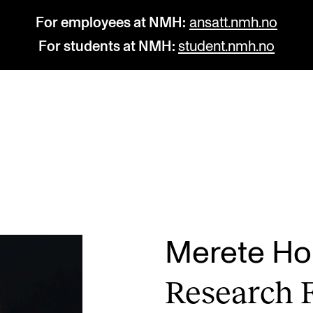
For employees at NMH:
ansatt.nmh.no
For students at NMH:
student.nmh.no
STUDY
R
Admissions
C
Exchange Programmes
C
The Library
No
Merete H
Departments and Disciplines
Pr
Research F
Pu