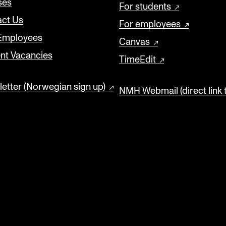
ses
For students
ct Us
For employees
 Employees
Canvas
nt Vacancies
TimeEdit
etter (Norwegian sign up)
NMH Webmail (direct link 