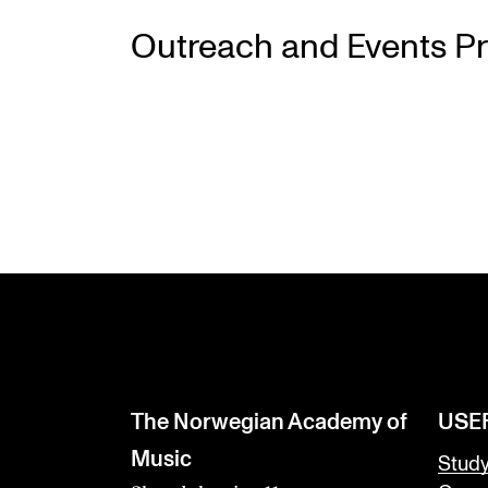
Outreach and Events P
INTERNATIONAL
Collaboration
Networks
International Activities
IN.TUNE
The Norwegian Academy of
USE
Music
Stud