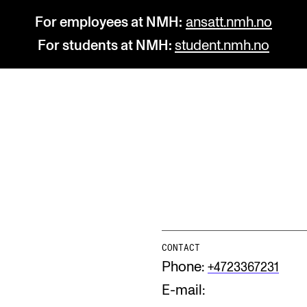
For employees at NMH:
ansatt.nmh.no
For students at NMH:
student.nmh.no
STUDY
R
Admissions
C
Exchange Programmes
C
The Library
No
CONTACT
Departments and Disciplines
Pr
Phone:
+4723367231
Pu
E-mail: