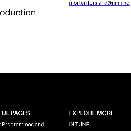
morten.forsland@nmh.no
roduction
INFO
N
Contact Us
Ne
About the Academy
Ev
Find Employees
Cu
For Students and Employees
The Student Committee (SUT)
(student.nmh.no)
FUL PAGES
EXPLORE MORE
y Programmes and
IN.TUNE