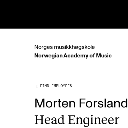
hjem
Norges
musikkhøgskole
Norwegian Academy
of Music
PROGRAMMES
All Programmes and Courses
Undergraduate Programmes
FIND EMPLOYEES
Graduate Programmes
Morten Forsland
Doctoral Studies
Head Engin­eer
Continuing Studies