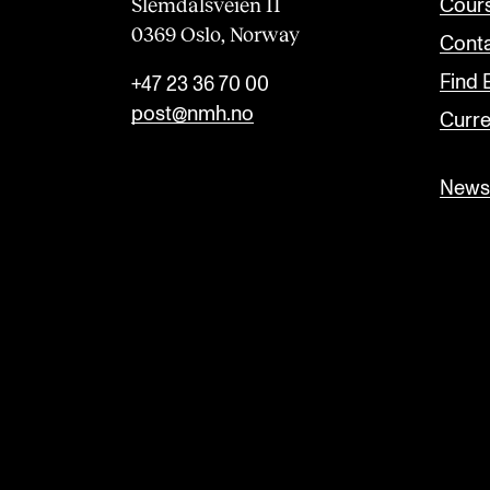
Slemdalsveien 11
Cour
0369 Oslo, Norway
Conta
Find
+47 23 36 70 00
post@nmh.no
Curre
Newsl