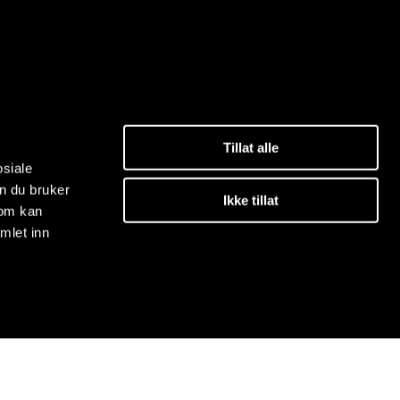
Tillat alle
osiale
n du bruker
Ikke tillat
som kan
mlet inn