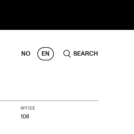
NO
EN
SEARCH
ESEARCH
ERM
REMAH
rdART
OFFICE
ojects
108
blications