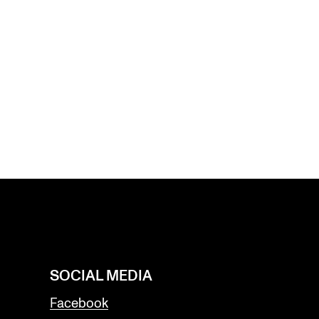
EWS
ws and Stories
ents and concerts
rrent Vacancies
SOCIAL MEDIA
Facebook