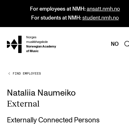
For employees at NMH:
ansatt.nmh.no
For students at NMH:
student.nmh.no
Norges
hjem
musikkhøgskole
NO
Norwegian Academy
of Music
FIND EMPLOYEES
PROGRAMMES
All Programmes and Courses
Nataliia Naumeiko
Undergraduate Programmes
Extern­al
Graduate Programmes
Doctoral Studies
Externally Connected Persons
Continuing Studies