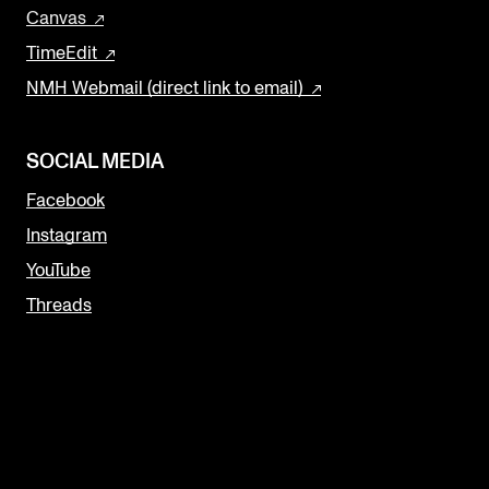
Canvas
The Student Committee (SUT) (student.nmh.no)
TimeEdit
NMH Webmail (direct link to email)
NEWS
News and Stories
SOCIAL MEDIA
Events and concerts
Facebook
Current Vacancies
Instagram
YouTube
Threads