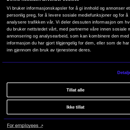
+47 23 36 70 00
Publications
post@nmh.no
Vi bruker informasjonskapsler for å gi innhold og annonser et
personlig preg, for å levere sosiale mediefunksjoner og for å
analysere trafikken vår. Vi deler dessuten informasjon om h
INTERNATIONAL
du bruker nettstedet vårt, med partnerne våre innen sosiale 
USEFUL PAGES
Collaboration
annonsering og analysearbeid, som kan kombinere den med
Study Programmes and Courses
informasjon du har gjort tilgjengelig for dem, eller som de ha
Networks
Contact Us
inn gjennom din bruk av tjenestene deres.
International Activities
Find Employees
IN.TUNE
Current Vacancies
Detalj
Newsletter (Norwegian sign up)
INFO
Tillat alle
EXPLORE MORE
Contact Us
Ikke tillat
About the Academy
IN.TUNE
For students
Find Employees
For employees
For Students and Employees