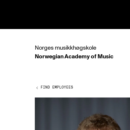
hjem
Norges
musikkhøgskole
Norwegian Academy
of Music
PROGRAMMES
All Programmes and Courses
Undergraduate Programmes
FIND EMPLOYEES
Graduate Programmes
Doctoral Studies
Continuing Studies