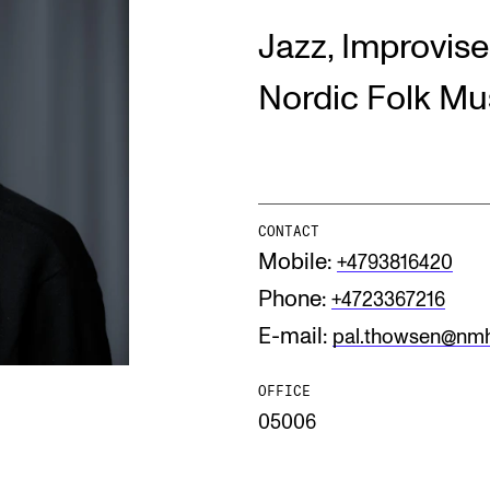
Jazz, Improvise
INFO
N
Nordic Folk Mu
Contact Us
Ne
About the Academy
Ev
Find Employees
Cu
CONTACT
Mobile:
+4793816420
For Students and Employees
Phone:
+4723367216
The Student Committee (SUT)
(student.nmh.no)
E-mail:
pal.thowsen@nm
OFFICE
05006