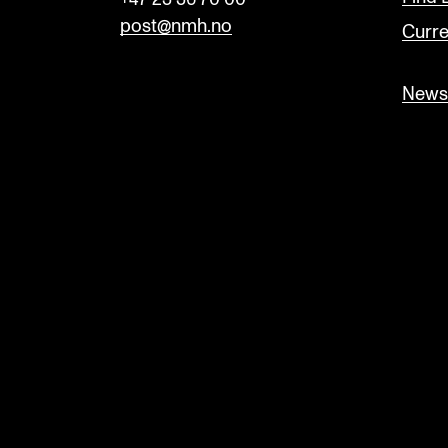
post@nmh.no
Curre
Newsl