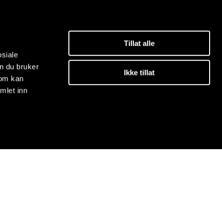
Tillat alle
osiale
n du bruker
Ikke tillat
som kan
mlet inn