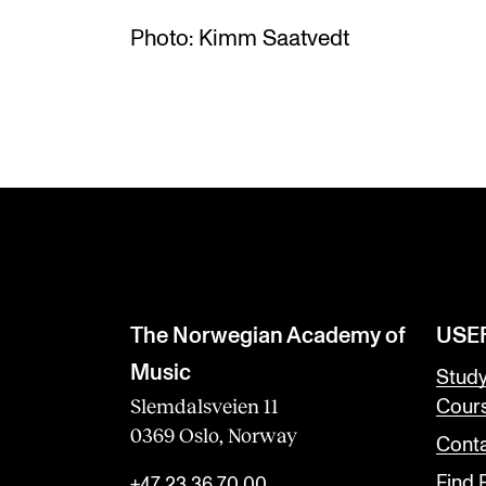
Photo: Kimm Saatvedt
The Norwegian Academy of
USE
Music
Stud
Slemdalsveien 11
Cour
0369 Oslo, Norway
Conta
Find
+47 23 36 70 00