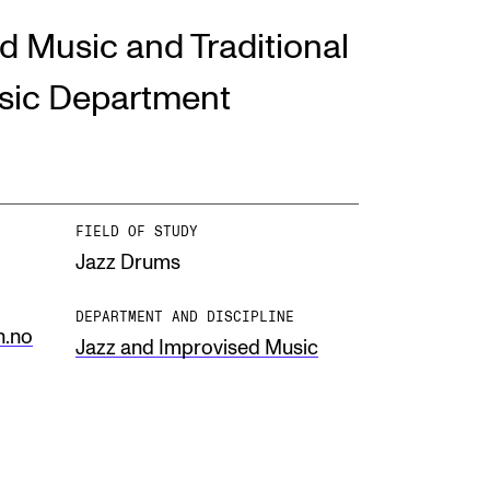
d Music and Traditional
EWS
sic Department
ws and Stories
ents and concerts
rrent Vacancies
FIELD OF STUDY
Jazz Drums
DEPARTMENT AND DISCIPLINE
h.no
Jazz and Improvised Music