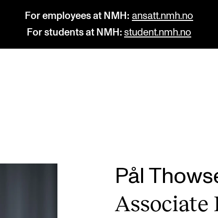
For employees at NMH:
ansatt.nmh.no
For students at NMH:
student.nmh.no
STUDY
R
Admissions
C
Exchange Programmes
C
The Library
No
Pål Thows
Departments and Disciplines
Pr
Asso­ci­ate 
Pu