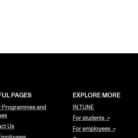
FUL PAGES
EXPLORE MORE
y Programmes and
IN.TUNE
ses
For students
ct Us
For employees
 Employees