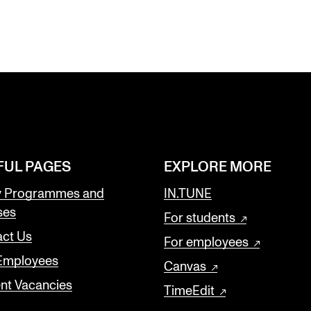
FUL PAGES
EXPLORE MORE
y Programmes and
IN.TUNE
ses
For students
ct Us
For employees
 Employees
Canvas
nt Vacancies
TimeEdit