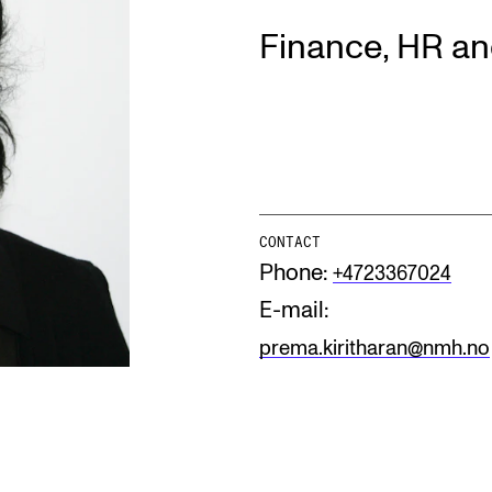
Finance, HR an
INFO
N
Contact Us
Ne
About the Academy
Ev
Find Employees
Cu
CONTACT
For Students and Employees
Phone:
+4723367024
The Student Committee (SUT)
E-mail:
(student.nmh.no)
prema.kiritharan@nmh.no