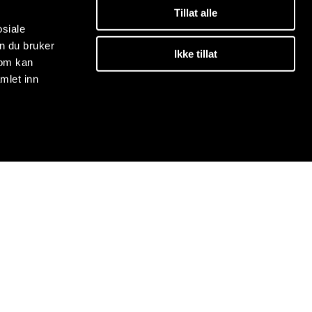
Tillat alle
osiale
n du bruker
Ikke tillat
som kan
mlet inn