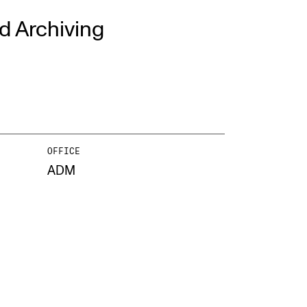
d Archiving
EWS
ws and Stories
ents and concerts
rrent Vacancies
OFFICE
ADM