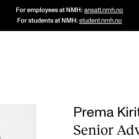
For employees at NMH:
ansatt.nmh.no
For students at NMH:
student.nmh.no
STUDY
R
Admissions
C
Exchange Programmes
C
The Library
No
Prema Kiri
Departments and Disciplines
Pr
Seni­or Ad
Pu