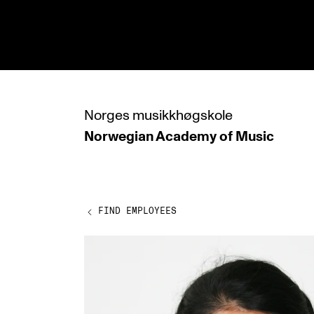
hjem
Norges
musikkhøgskole
Norwegian Academy
of Music
PROGRAMMES
All Programmes and Courses
Undergraduate Programmes
FIND EMPLOYEES
Graduate Programmes
Doctoral Studies
Continuing Studies