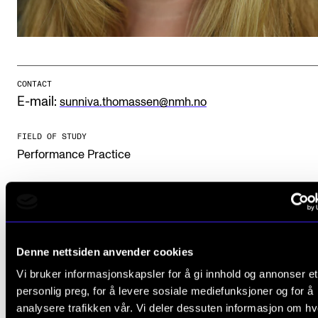
Publications
INTERNATIONAL
Collaboration
CONTACT
E-mail:
sunniva.thomassen@nmh.no
Networks
International Activities
FIELD OF STUDY
Performance Practice
IN.TUNE
INFO
Photo: Kjetil Bjørgan
Contact Us
Denne nettsiden anvender cookies
About the Academy
Vi bruker informasjonskapsler for å gi innhold og annonser et
Find Employees
personlig preg, for å levere sosiale mediefunksjoner og for å
analysere trafikken vår. Vi deler dessuten informasjon om h
For Students and Employees