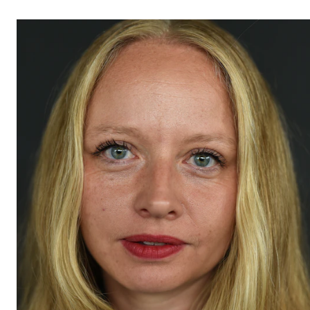
STUDY
Admissions
Exchange Programmes
The Library
Departments and Disciplines
RESEARCH
CERM
CREMAH
NordART
Projects