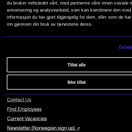
du bruker nettstedet vårt, med partnerne våre innen sosiale 
The Student Committee (SUT) (student.nmh.no)
annonsering og analysearbeid, som kan kombinere den med
informasjon du har gjort tilgjengelig for dem, eller som de ha
The Norwegian Academy of Music
inn gjennom din bruk av tjenestene deres.
NEWS
Slemdalsveien 11
0369 Oslo, Norway
News and Stories
Detalj
+47 23 36 70 00
Events and concerts
post@nmh.no
Current Vacancies
Tillat alle
USEFUL PAGES
Ikke tillat
Study Programmes and Courses
Contact Us
Find Employees
Current Vacancies
Newsletter (Norwegian sign up)