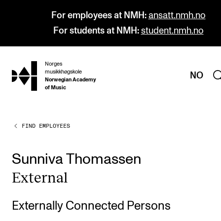
For employees at NMH:
ansatt.nmh.no
For students at NMH:
student.nmh.no
Norges
hjem
musikkhøgskole
NO
Norwegian Academy
of Music
FIND EMPLOYEES
PROGRAMMES
All Programmes and Courses
Sunniva Thomassen
Undergraduate Programmes
Extern­al
Graduate Programmes
Doctoral Studies
Externally Connected Persons
Continuing Studies