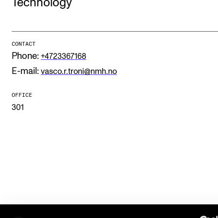
Technology
STUDY
CONTACT
Admissions
Phone:
+4723367168
Exchange Programmes
E-mail:
vasco.r.troni@nmh.no
The Library
OFFICE
Departments and Disciplines
301
RESEARCH
CERM
CREMAH
NordART
Projects