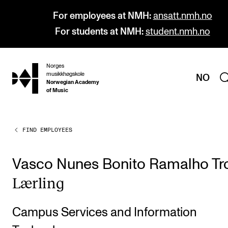
For employees at NMH:
ansatt.nmh.no
For students at NMH:
student.nmh.no
Norges
hjem
musikkhøgskole
NO
Norwegian Academy
of Music
FIND EMPLOYEES
PROGRAMMES
All Programmes and Courses
Vasco Nunes Bonito Ramalho Tr
Undergraduate Programmes
Lærling
Graduate Programmes
Doctoral Studies
Campus Services and Information
Continuing Studies