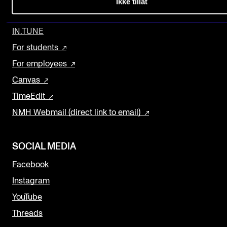
Ikke tillat
EXPLORE MORE
The Student Committee (SUT) (student.nmh.no)
IN.TUNE
For students
NEWS
For employees
News and Stories
Canvas
Events and concerts
TimeEdit
Current Vacancies
NMH Webmail (direct link to email)
SOCIAL MEDIA
Facebook
Instagram
YouTube
Threads