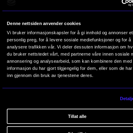
Publications
The Norwegian Academy of Music
Slemdalsveien 11
Denne nettsiden anvender cookies
INTERNATIONAL
0369 Oslo, Norway
Vi bruker informasjonskapsler for å gi innhold og annonser et
Collaboration
personlig preg, for å levere sosiale mediefunksjoner og for å
+47 23 36 70 00
Networks
analysere trafikken vår. Vi deler dessuten informasjon om h
post@nmh.no
du bruker nettstedet vårt, med partnerne våre innen sosiale 
International Activities
annonsering og analysearbeid, som kan kombinere den med
IN.TUNE
informasjon du har gjort tilgjengelig for dem, eller som de ha
USEFUL PAGES
inn gjennom din bruk av tjenestene deres.
Study Programmes and Courses
INFO
Contact Us
Detalj
Contact Us
Find Employees
About the Academy
Current Vacancies
Tillat alle
Find Employees
Newsletter (Norwegian sign up)
For Students and Employees