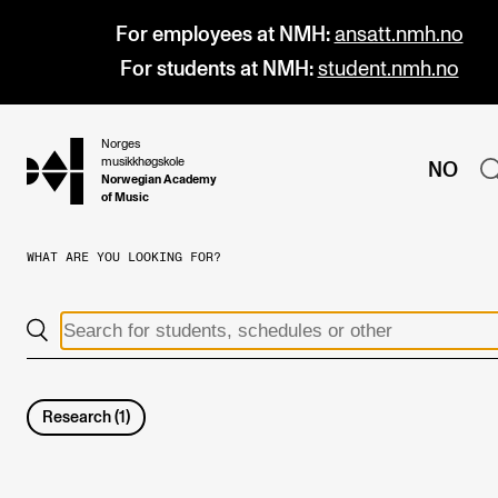
For employees at NMH:
ansatt.nmh.no
For students at NMH:
student.nmh.no
Norges
hjem
musikkhøgskole
NO
Norwegian Academy
of Music
WHAT ARE YOU LOOKING FOR?
PROGRAMMES
All Programmes and Courses
Undergraduate Programmes
Graduate Programmes
Research
(
1
)
Doctoral Studies
Continuing Studies