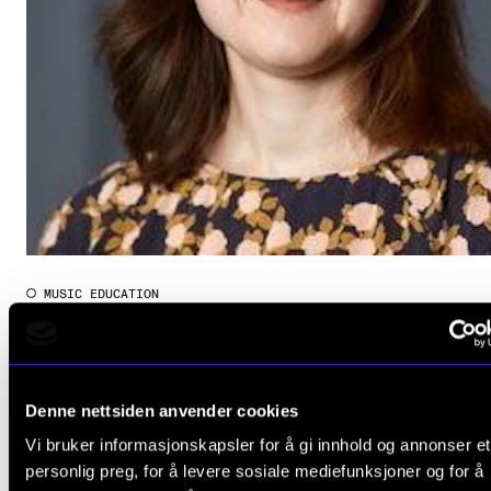
Publications
INTERNATIONAL
Collaboration
Networks
International Activities
IN.TUNE
MUSIC EDUCATION
Aslaug Slette: Aural Awareness in Ensemble Rehears
INFO
2010 - 2014
Contact Us
CERM
About the Academy
Denne nettsiden anvender cookies
Find Employees
Vi bruker informasjonskapsler for å gi innhold og annonser et
personlig preg, for å levere sosiale mediefunksjoner og for å
For Students and Employees