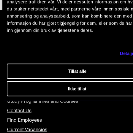
analysere trafikken vår. Vi deler dessuten informasjon om h
The Student Committee (SUT) (student.nmh.no)
du bruker nettstedet vårt, med partnerne våre innen sosiale 
annonsering og analysearbeid, som kan kombinere den med
informasjon du har gjort tilgjengelig for dem, eller som de ha
NEWS
inn gjennom din bruk av tjenestene deres.
The Norwegian Academy of Music
News and Stories
Slemdalsveien 11
0369 Oslo, Norway
Events and concerts
Detalj
+47 23 36 70 00
Current Vacancies
post@nmh.no
Tillat alle
Ikke tillat
USEFUL PAGES
Study Programmes and Courses
Contact Us
Find Employees
Current Vacancies