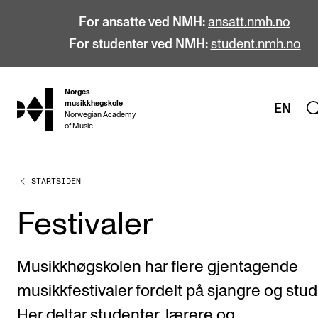
For ansatte ved NMH:
ansatt.nmh.no
For studenter ved NMH:
student.nmh.no
Norges
hjem
musikkhøgskole
EN
Norwegian Academy
of Music
STARTSIDEN
STUDIER
Alle studier
Festivaler
Bachelor
Master
Musikkhøgskolen har flere gjentagende
Doktorgrad
musikkfestivaler fordelt på sjangre og studi
Årsstudium og videreutdanning
Her deltar studenter, lærere og