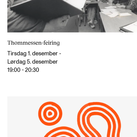
CREMAH
NordART
Prosjekter
Publikasjoner
Thommessen-feiring
Tirsdag 1. desember -
INTERNASJONALT
Lørdag 5. desember
Utveksling
19:00 - 20:30
Internasjonal strategi
Samarbeidsprosjekter
Nettverk
IN.TUNE
AKTUELT