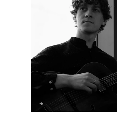
Etterutdanning og kurs
Talentutvikling
INTERNASJONALT
Utveksling
Internasjonal strategi
Samarbeidsprosjekter
Nettverk
IN.TUNE