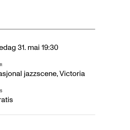
edag 31. mai 19:30
R
sjonal jazzscene, Victoria
S
atis