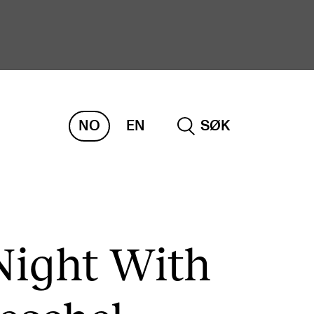
NO
EN
SØK
ORSKNING
ERM
REMAH
rdART
ight With
osjekter
blikasjoner