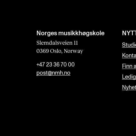
Norges musikk­høgskole
NYT
Slemdalsveien 11
Studi
0369 Oslo, Norway
Konta
+47 23 36 70 00
Finn 
post@nmh.no
Ledige
Nyhe