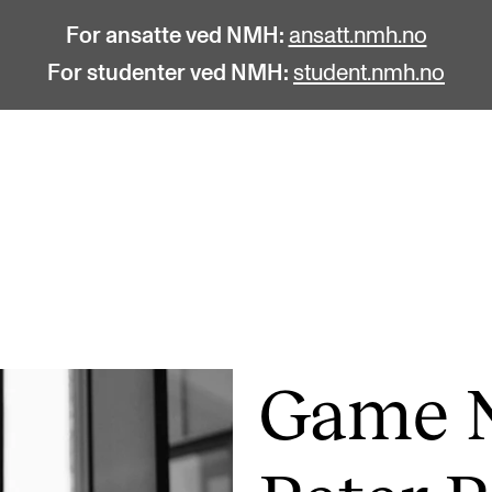
For ansatte ved NMH:
ansatt.nmh.no
For studenter ved NMH:
student.nmh.no
STUDENTLIV
F
Søknad og opptak
C
Biblioteket
C
Fagmiljøer
No
Game N
Salane våre
Pr
Studentutvalet SUT (student.nmh.no)
Pu