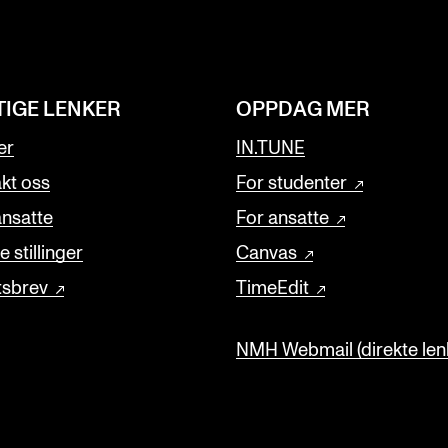
TIGE LENKER
OPPDAG MER
er
IN.TUNE
kt oss
For studenter
ansatte
For ansatte
 stillinger
Canvas
tsbrev
TimeEdit
NMH Webmail (direkte lenk