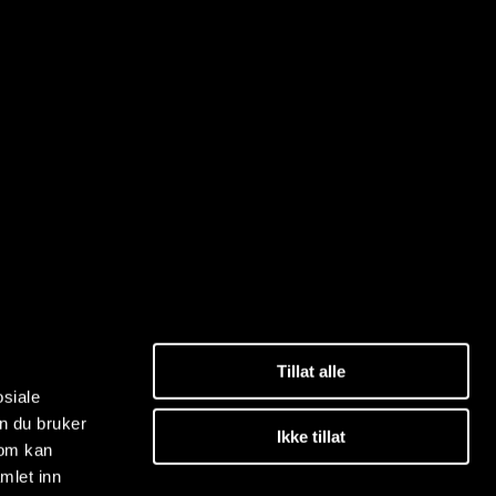
Tillat alle
osiale
n du bruker
Ikke tillat
som kan
mlet inn