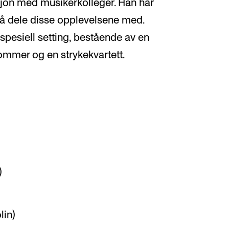
aksjon med musikerkolleger. Han har
 å dele disse opplevelsene med.
n spesiell setting, bestående av en
rommer og en strykekvartett.
)
lin)