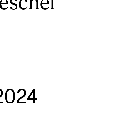
eschel
NFO
 Norges musikkhøgskole
ntakt oss
nn ansatte
2024
r ansatte og studenter