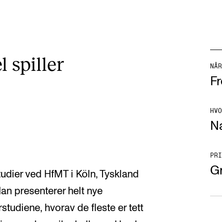
l spiller
NÅR
Fr
HVO
Na
PRI
Gr
tudier ved HfMT i Köln, Tyskland
an presenterer helt nye
tudiene, hvorav de fleste er tett