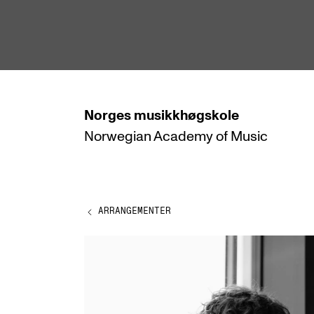
hjem
Norges
musikkhøgskole
Norwegian Academy
of Music
STUDIER
Alle studier
Bachelor
ARRANGEMENTER
Master
Doktorgrad
Årsstudium og videreutdanning