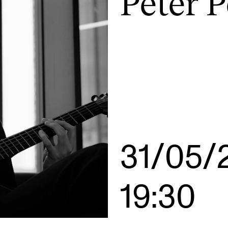
Peter P
AKTUELT
I
Arrangementer og konserter
Om
Nyheter og historier
Ko
Ledige stillinger
Fi
31/05/
Fo
19:30