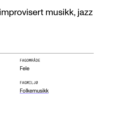
improvisert musikk, jazz
NFO
 Norges musikkhøgskole
FAGOMRÅDE
Fele
ntakt oss
nn ansatte
FAGMILJØ
Folkemusikk
r ansatte og studenter