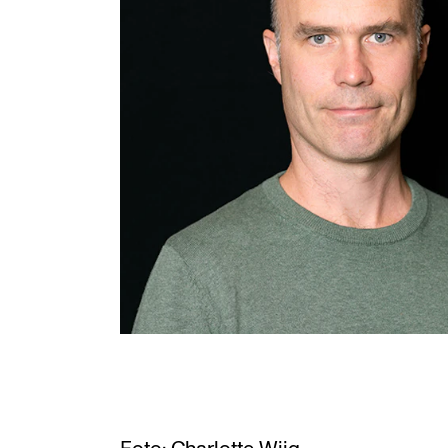
Etterutdanning og kurs
Talentutvikling
INTERNASJONALT
Utveksling
Internasjonal strategi
Samarbeidsprosjekter
Nettverk
IN.TUNE