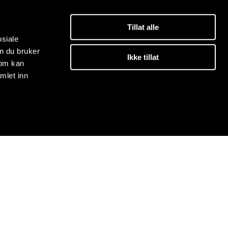
Tillat alle
osiale
n du bruker
Ikke tillat
som kan
mlet inn