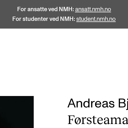
For ansatte ved NMH:
ansatt.nmh.no
For studenter ved NMH:
student.nmh.no
STUDENTLIV
F
Søknad og opptak
C
Biblioteket
C
Fagmiljøer
No
Andreas B
Salane våre
Pr
Første­ama­
Studentutvalet SUT (student.nmh.no)
Pu