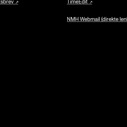
tsbrev
TimeEdit
NMH Webmail (direkte lenk