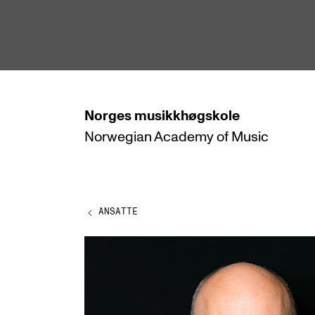
hjem
Norges
musikkhøgskole
Norwegian Academy
of Music
STUDIER
Alle studier
Bachelor
ANSATTE
Master
Doktorgrad
Årsstudium og videreutdanning