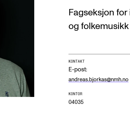
Fagseksjon for 
og folkemusikk
AKTUELT
I
Arrangementer og konserter
Om
KONTAKT
E-post:
Nyheter og historier
Ko
andreas.bjorkas@nmh.no
Ledige stillinger
Fi
Fo
KONTOR
04035