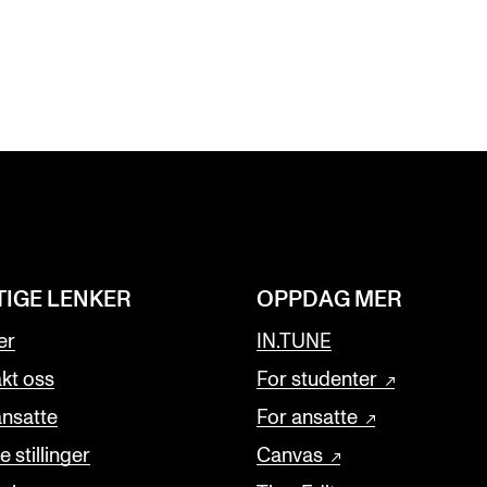
TIGE LENKER
OPPDAG MER
er
IN.TUNE
kt oss
For studenter
ansatte
For ansatte
 stillinger
Canvas