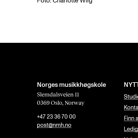
Foto: Charlotte Wiig
Norges musikk­høgskole
NYT
Slemdalsveien 11
Studi
0369 Oslo, Norway
Konta
+47 23 36 70 00
Finn 
post@nmh.no
Ledige