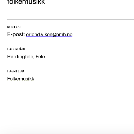
folkemusikk
Etterutdanning og kurs
Talentutvikling
KONTAKT
E-post:
erlend.viken@nmh.no
STUDENTLIV
FAGOMRÅDE
Søknad og opptak
Hardingfele,
Fele
Biblioteket
FAGMILJØ
Fagmiljøer
Folkemusikk
Salane våre
Studentutvalet SUT (student.nmh.no)
FORSKNING
CERM