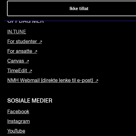
Nyhetsbrev
Ikke tillat
Arrangementer og konserter
Nyheter og historier
OPPDAG MER
Ledige stillinger
IN.TUNE
For studenter
For ansatte
INFO
Canvas
Om Norges musikkhøgskole
TimeEdit
Kontakt oss
NMH Webmail (direkte lenke til e-post)
Finn ansatte
For ansatte og studenter
SOSIALE MEDIER
Facebook
Instagram
YouTube