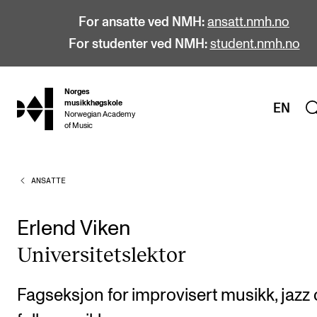
For ansatte ved NMH:
ansatt.nmh.no
For studenter ved NMH:
student.nmh.no
Norges
hjem
musikkhøgskole
EN
Norwegian Academy
of Music
ANSATTE
STUDIER
Alle studier
Erlend Viken
Bachelor
Uni­ver­si­tets­lek­tor
Master
Doktorgrad
Fagseksjon for improvisert musikk, jazz
Årsstudium og videreutdanning