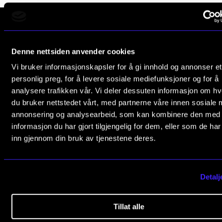
CREMAH
NordART
Prosjekter
Norges musikk­høgskole
Denne nettsiden anvender cookies
Publikasjoner
Slemdalsveien 11
Vi bruker informasjonskapsler for å gi innhold og annonser et
0369 Oslo, Norway
personlig preg, for å levere sosiale mediefunksjoner og for å
analysere trafikken vår. Vi deler dessuten informasjon om h
+47 23 36 70 00
INTERNASJONALT
du bruker nettstedet vårt, med partnerne våre innen sosiale 
post@nmh.no
Utveksling
annonsering og analysearbeid, som kan kombinere den med
informasjon du har gjort tilgjengelig for dem, eller som de ha
Internasjonal strategi
inn gjennom din bruk av tjenestene deres.
NYTTIGE LENKER
Samarbeidsprosjekter
Studier
Nettverk
Kontakt oss
Detalj
IN.TUNE
Finn ansatte
Tillat alle
Ledige stillinger
AKTUELT