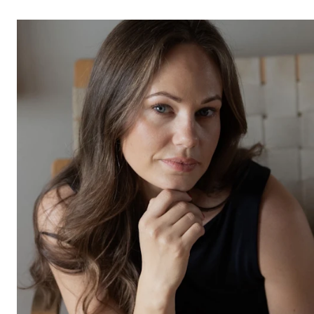
Etterutdanning og kurs
Talentutvikling
STUDENTLIV
Søknad og opptak
Biblioteket
Fagmiljøer
Salane våre
Studentutvalet SUT (student.nmh.no)
FORSKNING
CERM