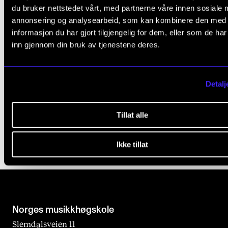
Nordseter skole
du bruker nettstedet vårt, med partnerne våre innen sosiale 
annonsering og analysearbeid, som kan kombinere den med
2020–2023: Sangpedagog, Lom og Skjåk kulturs
informasjon du har gjort tilgjengelig for dem, eller som de ha
inn gjennom din bruk av tjenestene deres.
2018–2020: Sangpedagog vikarlærer, Vågsbygd 
Vennesla VGS (deltid)
2017–d.d: Diverse frilans- Låtskriver, artist, kompo
Detalj
skuespiller, DJ.
Tillat alle
Ikke tillat
Norges musikk­høgskole
Slemdalsveien 11