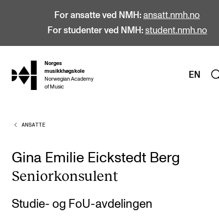
For ansatte ved NMH:
ansatt.nmh.no
For studenter ved NMH:
student.nmh.no
Norges
hjem
musikkhøgskole
EN
Norwegian Academy
of Music
ANSATTE
STUDIER
Alle studier
Gina Emilie Eickstedt Berg
Bachelor
Senior­kon­su­lent
Master
Doktorgrad
Studie- og FoU-avdelingen
Årsstudium og videreutdanning