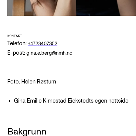
CREMAH
NordART
Prosjekter
Publikasjoner
KONTAKT
Telefon:
+4723407352
E-post:
gina.e.berg@nmh.no
INTERNASJONALT
Utveksling
Internasjonal strategi
Foto: Helen Røstum
Samarbeidsprosjekter
Gina Emilie Kimestad Eickstedts egen nettside
.
Nettverk
IN.TUNE
Bakgrunn
AKTUELT