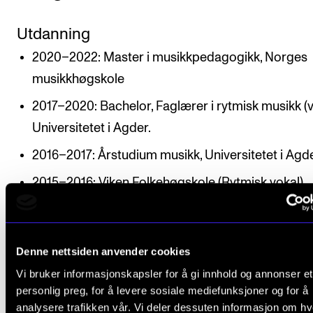
Arrangementer og konserter
Utdanning
Nyheter og historier
2020–2022: Master i musikkpedagogikk, Norges
Ledige stillinger
musikkhøgskole
2017–2020: Bachelor, Faglærer i rytmisk musikk (v
INFO
Universitetet i Agder.
Om Norges musikkhøgskole
2016–2017: Årstudium musikk, Universitetet i Agd
Kontakt oss
2015–2016: Viken Folkehøgskole (Rytmisk vokal)
Finn ansatte
Relevant jobberfaring
For ansatte og studenter
2026–d.d.: Seniorkonsulent, Norges musikkhøgsk
Denne nettsiden anvender cookies
2023–2025: Musikklærer, Engebråten ungdomssk
Vi bruker informasjonskapsler for å gi innhold og annonser et
personlig preg, for å levere sosiale mediefunksjoner og for å
2022–2023: Musikk- og kunst og håndverklærer,
analysere trafikken vår. Vi deler dessuten informasjon om h