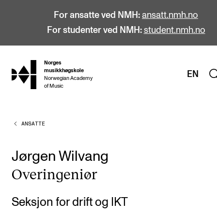
For ansatte ved NMH:
ansatt.nmh.no
For studenter ved NMH:
student.nmh.no
Norges
hjem
musikkhøgskole
EN
Norwegian Academy
of Music
ANSATTE
STUDIER
Alle studier
Jørgen Wilvang
Bachelor
Over­in­ge­ni­ør
Master
Doktorgrad
Seksjon for drift og IKT
Årsstudium og videreutdanning