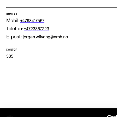
Etterutdanning og kurs
KONTAKT
Talentutvikling
Mobil:
+4793417567
Telefon:
+4723367223
STUDENTLIV
E-post:
jorgen.wilvang@nmh.no
Søknad og opptak
KONTOR
Biblioteket
335
Fagmiljøer
Salane våre
Studentutvalet SUT (student.nmh.no)
FORSKNING
CERM