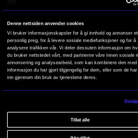
CREMAH
Norges musikk­høgskole
NordART
Slemdalsveien 11
Denne nettsiden anvender cookies
Prosjekter
0369 Oslo, Norway
Vi bruker informasjonskapsler for å gi innhold og annonser et
Publikasjoner
personlig preg, for å levere sosiale mediefunksjoner og for å
+47 23 36 70 00
analysere trafikken vår. Vi deler dessuten informasjon om h
post@nmh.no
du bruker nettstedet vårt, med partnerne våre innen sosiale 
INTERNASJONALT
annonsering og analysearbeid, som kan kombinere den med
Utveksling
informasjon du har gjort tilgjengelig for dem, eller som de ha
NYTTIGE LENKER
inn gjennom din bruk av tjenestene deres.
Internasjonal strategi
Studier
Samarbeidsprosjekter
Kontakt oss
Detalj
Nettverk
Finn ansatte
IN.TUNE
Ledige stillinger
Tillat alle
Nyhetsbrev
AKTUELT
Ikke tillat