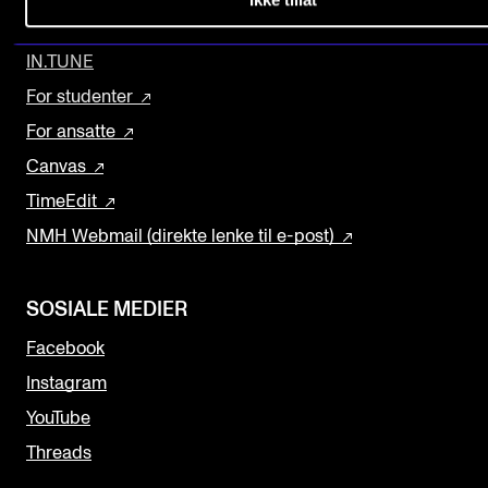
OPPDAG MER
Arrangementer og konserter
IN.TUNE
Nyheter og historier
For studenter
Ledige stillinger
For ansatte
Canvas
INFO
TimeEdit
Om Norges musikkhøgskole
NMH Webmail (direkte lenke til e-post)
Kontakt oss
Finn ansatte
SOSIALE MEDIER
For ansatte og studenter
Facebook
Instagram
YouTube
Threads