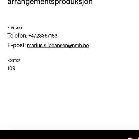
arrangementsproduksjon
Etterutdanning og kurs
Talentutvikling
KONTAKT
Telefon:
+4723367183
STUDENTLIV
E-post:
marius.s.johansen@nmh.no
Søknad og opptak
KONTOR
Biblioteket
109
Fagmiljøer
Salane våre
Studentutvalet SUT (student.nmh.no)
FORSKNING
CERM