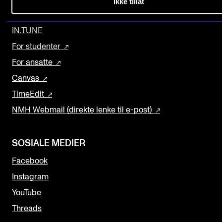
Ikke tillat
OPPDAG MER
Arrangementer og konserter
IN.TUNE
Nyheter og historier
For studenter
Ledige stillinger
For ansatte
Canvas
INFO
TimeEdit
Om Norges musikkhøgskole
NMH Webmail (direkte lenke til e-post)
Kontakt oss
Finn ansatte
SOSIALE MEDIER
For ansatte og studenter
Facebook
Instagram
YouTube
Threads