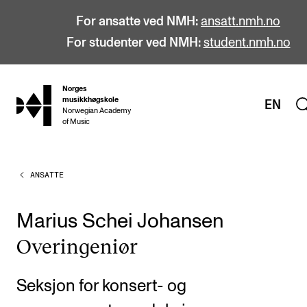
For ansatte ved NMH:
ansatt.nmh.no
For studenter ved NMH:
student.nmh.no
Norges
hjem
musikkhøgskole
EN
Norwegian Academy
of Music
ANSATTE
STUDIER
Alle studier
Marius Schei Johansen
Bachelor
Over­in­ge­ni­ør
Master
Doktorgrad
Seksjon for konsert- og
Årsstudium og videreutdanning