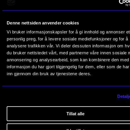
CREMAH
NordART
Norges musikk­høgskole
Slemdalsveien 11
Denne nettsiden anvender cookies
Prosjekter
0369 Oslo, Norway
Vi bruker informasjonskapsler for å gi innhold og annonser et
Publikasjoner
personlig preg, for å levere sosiale mediefunksjoner og for å
+47 23 36 70 00
analysere trafikken vår. Vi deler dessuten informasjon om h
post@nmh.no
du bruker nettstedet vårt, med partnerne våre innen sosiale 
INTERNASJONALT
annonsering og analysearbeid, som kan kombinere den med
Utveksling
informasjon du har gjort tilgjengelig for dem, eller som de ha
NYTTIGE LENKER
inn gjennom din bruk av tjenestene deres.
Internasjonal strategi
Studier
Samarbeidsprosjekter
Kontakt oss
Detalj
Nettverk
Finn ansatte
IN.TUNE
Ledige stillinger
Tillat alle
Nyhetsbrev
AKTUELT