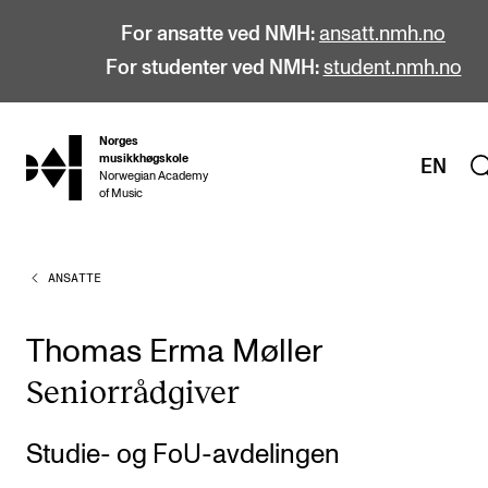
For ansatte ved NMH:
ansatt.nmh.no
For studenter ved NMH:
student.nmh.no
Norges
hjem
musikkhøgskole
EN
Norwegian Academy
of Music
ANSATTE
STUDIER
Alle studier
Thomas Erma Møller
Bachelor
Senior­råd­gi­ver
Master
Doktorgrad
Studie- og FoU-avdelingen
Årsstudium og videreutdanning