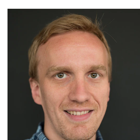
Etterutdanning og kurs
Talentutvikling
STUDENTLIV
Søknad og opptak
Biblioteket
Fagmiljøer
Salane våre
Studentutvalet SUT (student.nmh.no)
FORSKNING
CERM