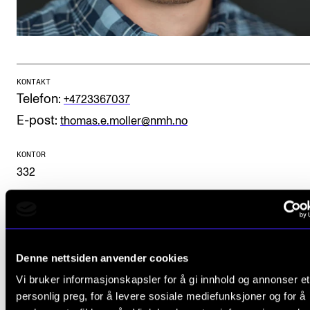
CREMAH
NordART
Prosjekter
Publikasjoner
KONTAKT
Telefon:
+4723367037
E-post:
thomas.e.moller@nmh.no
INTERNASJONALT
Utveksling
KONTOR
332
Internasjonal strategi
Samarbeidsprosjekter
Nettverk
Foto: Kjetil Bjørgan
IN.TUNE
Denne nettsiden anvender cookies
Vi bruker informasjonskapsler for å gi innhold og annonser et
personlig preg, for å levere sosiale mediefunksjoner og for å
AKTUELT