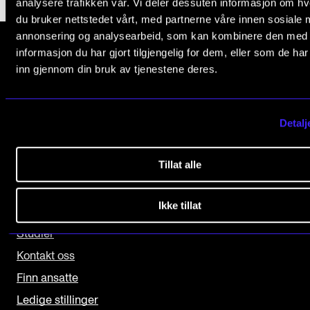
analysere trafikken vår. Vi deler dessuten informasjon om h
du bruker nettstedet vårt, med partnerne våre innen sosiale 
Arrangementer og konserter
annonsering og analysearbeid, som kan kombinere den med
Nyheter og historier
informasjon du har gjort tilgjengelig for dem, eller som de ha
inn gjennom din bruk av tjenestene deres.
Ledige stillinger
Norges musikk­høgskole
Slemdalsveien 11
0369 Oslo, Norway
INFO
Detalj
+47 23 36 70 00
Om Norges musikkhøgskole
post@nmh.no
Tillat alle
Kontakt oss
Finn ansatte
Ikke tillat
NYTTIGE LENKER
For ansatte og studenter
Studier
Kontakt oss
Finn ansatte
Ledige stillinger