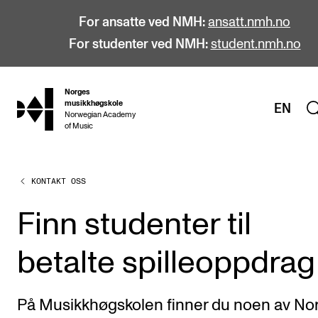
For ansatte ved NMH:
ansatt.nmh.no
For studenter ved NMH:
student.nmh.no
Norges
hjem
musikkhøgskole
EN
Norwegian Academy
of Music
KONTAKT OSS
STUDIER
Alle studier
Finn studenter til
Bachelor
betalte spilleoppdrag
Master
Doktorgrad
På Musikkhøgskolen finner du noen av No
Årsstudium og videreutdanning