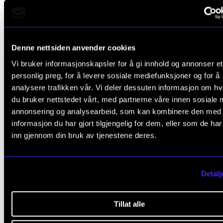
Finn frem i listene ved å klikke
Ctrl+F
eller
Cmd+F
for
søke opp instrumenter, personer og så videre men 
obs på at uttrekkslistene må være uttrukket (trykk på
Denne nettsiden anvender cookies
å være søkbare. Listene oppdateres og utvides jevnli
Vi bruker informasjonskapsler for å gi innhold og annonser et
personlig preg, for å levere sosiale mediefunksjoner og for å
vi anbefaler ikke utskrift av listene.
analysere trafikken vår. Vi deler dessuten informasjon om h
du bruker nettstedet vårt, med partnerne våre innen sosiale 
annonsering og analysearbeid, som kan kombinere den med
informasjon du har gjort tilgjengelig for dem, eller som de ha
Honorar og betaling
inn gjennom din bruk av tjenestene deres.
Alle oppdrag som formidles via Musikkhøgskolen/d
Detalj
listene skal være
betalte
oppdrag, der honorar må
forhandles, avtales og utbetales direkte mellom stu
Tillat alle
og oppdragsgiver. Norges musikkhøgskole anbefale