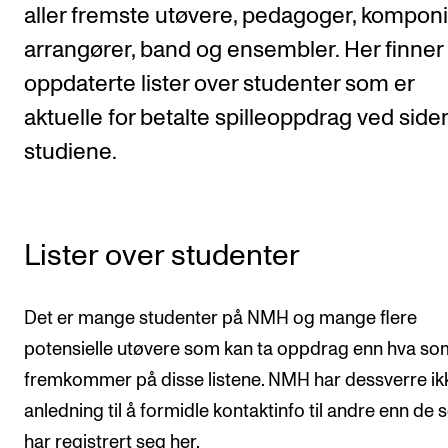
aller fremste utøvere, pedagoger, komponi
Etterutdanning og kurs
arrangører, band og ensembler. Her finner
Talentutvikling
oppdaterte lister over studenter som er
aktuelle for betalte spilleoppdrag ved side
STUDENTLIV
studiene.
Søknad og opptak
Biblioteket
Fagmiljøer
Lister over studenter
Salane våre
Studentutvalet SUT (student.nmh.no)
Det er mange studenter på NMH og mange flere
potensielle utøvere som kan ta oppdrag enn hva so
fremkommer på disse listene. NMH har dessverre ik
FORSKNING
anledning til å formidle kontaktinfo til andre enn de
CERM
har registrert seg her.