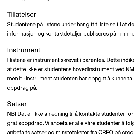
CREMAH
Tillatelser
NordART
Studentene på listene under har gitt tillatelse til at d
Prosjekter
informasjon og kontaktdetaljer publiseres på nmh.n
Publikasjoner
Instrument
INTERNASJONALT
I listene er instrument skrevet i parentes
.
Dette indik
Utveksling
at dette ikke er studentens hovedinstrument ved N
men bi-instrument studenten har oppgitt å kunne ta
Internasjonal strategi
oppdrag på.
Samarbeidsprosjekter
Nettverk
Satser
IN.TUNE
NB!
Det er ikke anledning til å kontakte studenter for
gratisoppdrag. Vi anbefaler alle våre studenter å føl
AKTUELT
anbefalte satser og minstetakster fra CREO på creo