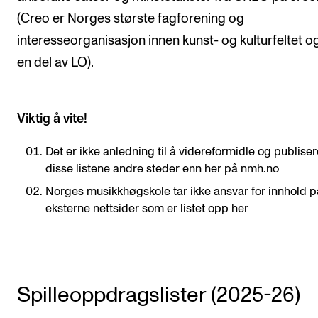
(Creo er Norges største fagforening og
Arrangementer og konserter
interesseorganisasjon innen kunst- og kulturfeltet o
Nyheter og historier
en del av LO).
Ledige stillinger
Viktig å vite!
INFO
Om Norges musikkhøgskole
Det er ikke anledning til å videreformidle og publiser
disse listene andre steder enn her på nmh.no
Kontakt oss
Norges musikkhøgskole tar ikke ansvar for innhold p
Finn ansatte
eksterne nettsider som er listet opp her
For ansatte og studenter
Spilleoppdragslister (2025-26)