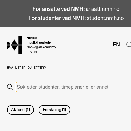
For ansatte ved NMH:
ansatt.nmh.no
For studenter ved NMH:
student.nmh.no
Norges
hjem
musikkhøgskole
EN
Norwegian Academy
of Music
HVA LETER DU ETTER?
STUDIER
Alle studier
Bachelor
Master
Aktuelt
(
1
)
Forskning
(
1
)
Doktorgrad
Årsstudium og videreutdanning