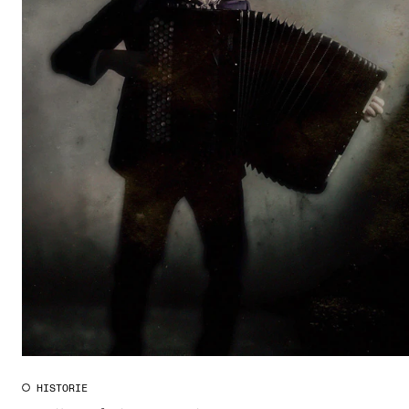
CREMAH
NordART
Prosjekter
Publikasjoner
INTERNASJONALT
Utveksling
Internasjonal strategi
Samarbeidsprosjekter
Nettverk
IN.TUNE
HISTORIE
AKTUELT