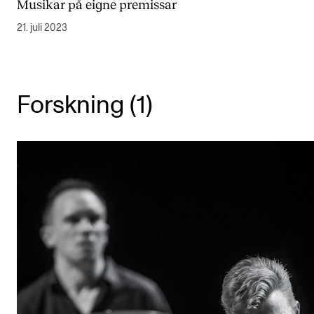
Musikar på eigne premissar
Arrangementer og konserter
21. juli 2023
Nyheter og historier
Ledige stillinger
Forskning (1)
INFO
Om Norges musikkhøgskole
Kontakt oss
Finn ansatte
For ansatte og studenter