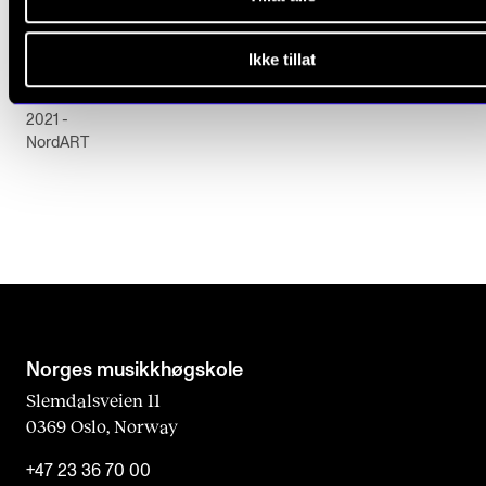
KUNSTNERISK UTVIKLINGSARBEID
Ikke tillat
Kalle Moberg: Ny identitet for akkordeonet?
2021 -
NordART
Norges musikk­høgskole
Slemdalsveien 11
0369 Oslo, Norway
+47 23 36 70 00