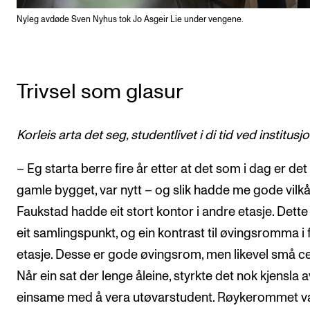
Nyleg avdøde Sven Nyhus tok Jo Asgeir Lie under vengene.
Trivsel som glasur
Korleis arta det seg, studentlivet i di tid ved institus
– Eg starta berre fire år etter at det som i dag er det
gamle bygget, var nytt – og slik hadde me gode vilkå
Faukstad hadde eit stort kontor i andre etasje. Dette
eit samlingspunkt, og ein kontrast til øvingsromma i
etasje. Desse er gode øvingsrom, men likevel små cel
Når ein sat der lenge åleine, styrkte det nok kjensla a
einsame med å vera utøvarstudent. Røykerommet v