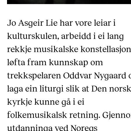
CREMAH
NordART
Jo Asgeir Lie har vore leiar i
Prosjekter
kulturskulen, arbeidd i ei lang
Publikasjoner
rekkje musikalske konstellasjon
INTERNASJONALT
løfta fram kunnskap om
Utveksling
trekkspelaren Oddvar Nygaard 
Internasjonal strategi
laga ein liturgi slik at Den nors
Samarbeidsprosjekter
Nettverk
kyrkje kunne gå i ei
IN.TUNE
folkemusikalsk retning. Gjenn
utdanninga ved Noregs
AKTUELT