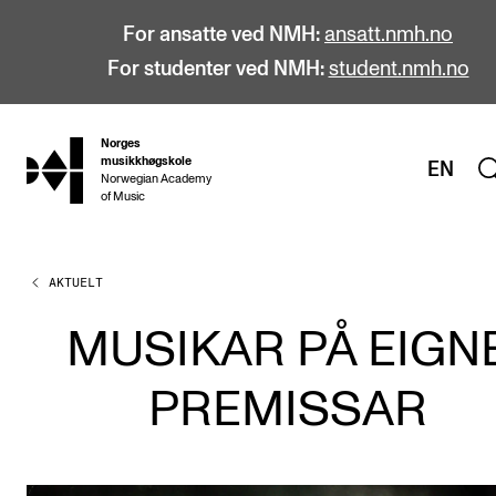
For ansatte ved NMH:
ansatt.nmh.no
For studenter ved NMH:
student.nmh.no
Norges
hjem
musikkhøgskole
EN
Norwegian Academy
of Music
AKTUELT
STUDIER
Alle studier
MUSIKAR PÅ EIGN
Bachelor
PREMISSAR
Master
Doktorgrad
Årsstudium og videreutdanning