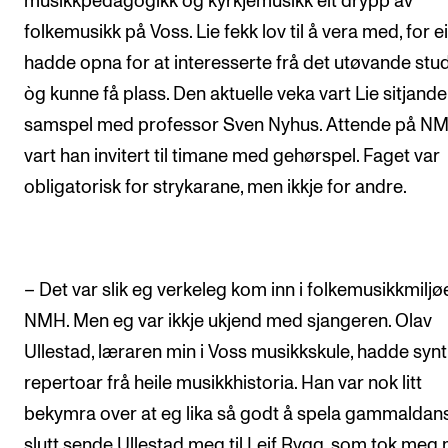
musikkpedagogikk og kyrkjemusikk eit drypp av
folkemusikk på Voss. Lie fekk lov til å vera med, for e
hadde opna for at interesserte frå det utøvande stud
òg kunne få plass. Den aktuelle veka vart Lie sitjande 
samspel med professor Sven Nyhus. Attende på N
vart han invitert til timane med gehørspel. Faget var
obligatorisk for strykarane, men ikkje for andre.
– Det var slik eg verkeleg kom inn i folkemusikkmiljø
NMH. Men eg var ikkje ukjend med sjangeren. Olav
Ullestad, læraren min i Voss musikkskule, hadde syn
repertoar frå heile musikkhistoria. Han var nok litt
bekymra over at eg lika så godt å spela gammaldans!
slutt sende Ullestad meg til Leif Rygg, som tok meg 