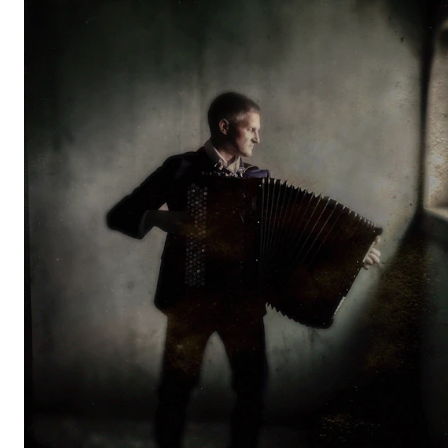
Etterutdanning og kurs
Talentutvikling
STUDENTLIV
Søknad og opptak
Biblioteket
Fagmiljøer
Salane våre
Studentutvalet SUT (student.nmh.no)
FORSKNING
CERM