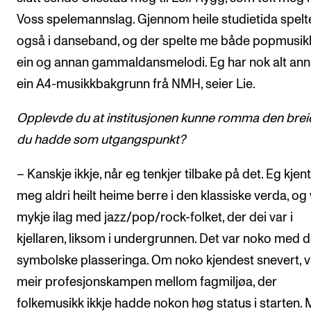
Voss spelemannslag. Gjennom heile studietida spelt
også i danseband, og der spelte me både popmusik
ein og annan gammaldansmelodi. Eg har nok alt ann
ein A4-musikkbakgrunn frå NMH, seier Lie.
Opplevde du at institusjonen kunne romma den bre
du hadde som utgangspunkt?
– Kanskje ikkje, når eg tenkjer tilbake på det. Eg kjen
meg aldri heilt heime berre i den klassiske verda, og
mykje ilag med jazz/pop/rock-folket, der dei var i
kjellaren, liksom i undergrunnen. Det var noko med 
symbolske plasseringa. Om noko kjendest snevert, v
meir profesjonskampen mellom fagmiljøa, der
folkemusikk ikkje hadde nokon høg status i starten.