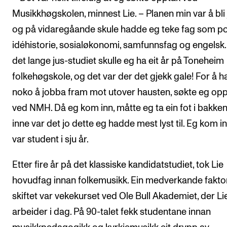
Musikkhøgskolen, minnest Lie. – Planen min var å bli j
og på vidaregåande skule hadde eg teke fag som pol
idéhistorie, sosialøkonomi, samfunnsfag og engelsk.
det lange jus-studiet skulle eg ha eit år på Toneheim
folkehøgskole, og det var der det gjekk gale! For å h
noko å jobba fram mot utover hausten, søkte eg op
ved NMH. Då eg kom inn, måtte eg ta ein fot i bakken.
inne var det jo dette eg hadde mest lyst til. Eg kom i
var student i sju år.
Etter fire år på det klassiske kandidatstudiet, tok Lie
hovudfag innan folkemusikk. Ein medverkande faktor 
skiftet var vekekurset ved Ole Bull Akademiet, der Li
arbeider i dag. På 90-talet fekk studentane innan