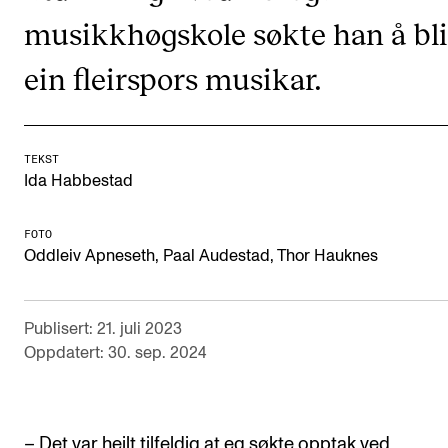
musikkhøgskole søkte han å bli
Arrangementer og konserter
Nyheter og historier
ein fleirspors musikar.
Ledige stillinger
TEKST
INFO
Ida Habbestad
Om Norges musikkhøgskole
FOTO
Kontakt oss
Oddleiv Apneseth, Paal Audestad, Thor Hauknes
Finn ansatte
For ansatte og studenter
Publisert: 21. juli 2023
Oppdatert: 30. sep. 2024
– Det var heilt tilfeldig at eg søkte opptak ved