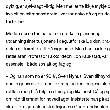
dyktig, er sjølvsagt viktig. Men me lærte ikkje mykje
kva eit enkeltmannsføretak var for noko då eg studer
fortel Lie.
Medan desse temaa har ein sterkare plassering i
utdanningsinstitusjonane i dag, utforska Lie den pra
delen av framtida litt på eiga hand. Men han hadde 
rettleiarar. Professor i akkordeon, Jon Faukstad, var
essensiell, både sosialt og fagleg.
– Og han som no er 90 år, Sven Nyhus! Sven tilhøyrd
annan generasjon, men tok meg under vengene side
rettleia meg til å følgja retninga eg lika best. Då eg 
om råd til emnet for hovudfaget, insisterte han på at
skreiv om gamaldanstradisjonen i Gudbrandsdalen. 