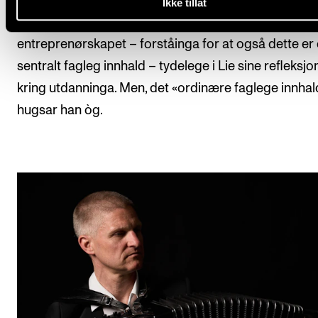
Ikke tillat
I retroperspektiv er engasjementet kring det sosiale
entreprenørskapet – forståinga for at også dette er 
sentralt fagleg innhald – tydelege i Lie sine refleksjo
kring utdanninga. Men, det «ordinære faglege innhal
hugsar han òg.