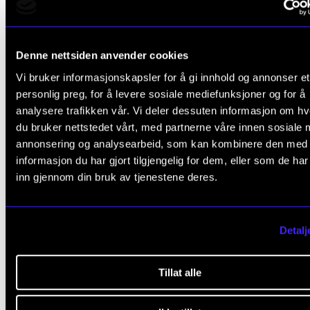
Lindemansalen. Slik eg hugsar det i dag var den sent
meldinga til oss at dei som ikkje toler press i den u
situasjonen, bør finna seg noko anna å gjera. Eg hug
Denne nettsiden anvender cookies
eg vart provosert der og då, trass i at det stemmer;
Vi bruker informasjonskapsler for å gi innhold og annonser et
utøvar er ein nøydd til å takla press, ha lyst til å vera
personlig preg, for å levere sosiale mediefunksjoner og for å
analysere trafikken vår. Vi deler dessuten informasjon om h
synleg, kunna utlevera seg sjølv. Men at dette er nok
du bruker nettstedet vårt, med partnerne våre innen sosiale 
kan læra seg eller få hjelp til, var det lite medvit om d
annonsering og analysearbeid, som kan kombinere den med
Mellom anna var det fyrst siste året på hovudfag me
informasjon du har gjort tilgjengelig for dem, eller som de ha
kunne velja utøvarpsykologi som valfag. I dag er dett
inn gjennom din bruk av tjenestene deres.
sentralt tema allereie i første år. Dette som ligg heilt i
botnen i dag, var glasuren då i 96–98.
Detalj
Tillat alle
Å formidla det ein trur på sjølv