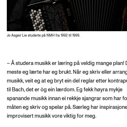
Jo Asgeir Lie studerte på NMH fra 1992 til 1999.
– Å studera musikk er læring på veldig mange plan! 
meste eg lærte har eg brukt. Når eg skriv eller arran
musikk, veit eg at eg bryt ein del reglar etter kontra
til Bach, det er òg ein lærdom. Eg fekk høyra mykje
spanande musikk innan ei rekkje sjangrar som har 
måten eg skriv og spelar på. Særleg har inspirasjone
improvisert musikk vore viktig for meg.