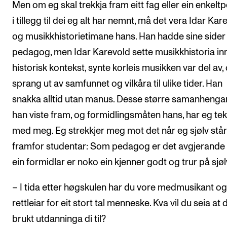
Men om eg skal trekkja fram eitt fag eller ein enkelt
i tillegg til dei eg alt har nemnt, må det vera Idar Kar
og musikkhistorietimane hans. Han hadde sine side
pedagog, men Idar Karevold sette musikkhistoria inn 
historisk kontekst, synte korleis musikken var del av,
sprang ut av samfunnet og vilkåra til ulike tider. Han
snakka alltid utan manus. Desse større samanhenga
han viste fram, og formidlingsmåten hans, har eg te
med meg. Eg strekkjer meg mot det når eg sjølv står
framfor studentar: Som pedagog er det avgjerande 
ein formidlar er noko ein kjenner godt og trur på sjøl
– I tida etter høgskulen har du vore medmusikant og
rettleiar for eit stort tal menneske. Kva vil du seia at 
brukt utdanninga di til?