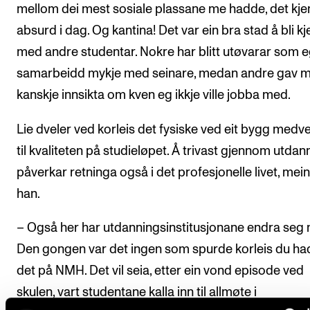
mellom dei mest sosiale plassane me hadde, det kjens
absurd i dag. Og kantina! Det var ein bra stad å bli k
med andre studentar. Nokre har blitt utøvarar som e
samarbeidd mykje med seinare, medan andre gav 
kanskje innsikta om kven eg ikkje ville jobba med.
Lie dveler ved korleis det fysiske ved eit bygg medv
til kvaliteten på studieløpet. Å trivast gjennom utdan
påverkar retninga også i det profesjonelle livet, mei
han.
– Også her har utdanningsinstitusjonane endra seg 
Den gongen var det ingen som spurde korleis du h
det på NMH. Det vil seia, etter ein vond episode ved
skulen, vart studentane kalla inn til allmøte i