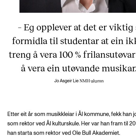
– Eg opplever at det er viktig
formidla til studentar at ein ik
treng å vera 100 % frilansutøvar
å vera ein utøvande musikar
NMH-alumn
Jo Asgeir Lie
Etter eit år som musikkleiar i Ål kommune, fekk han 
som rektor ved Ål kulturskule. Her var han fram til 20
han starta som rektor ved Ole Bull Akademiet.