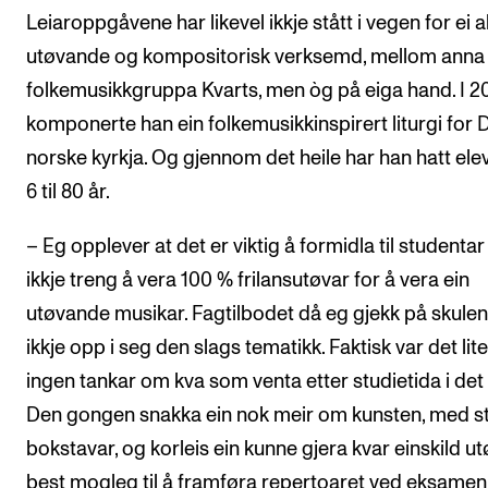
Leiaroppgåvene har likevel ikkje stått i vegen for ei a
utøvande og kompositorisk verksemd, mellom anna 
folkemusikkgruppa Kvarts, men òg på eiga hand. I 2
komponerte han ein folkemusikkinspirert liturgi for 
norske kyrkja. Og gjennom det heile har han hatt elev
6 til 80 år.
– Eg opplever at det er viktig å formidla til studentar 
ikkje treng å vera 100 % frilansutøvar for å vera ein
utøvande musikar. Fagtilbodet då eg gjekk på skulen
ikkje opp i seg den slags tematikk. Faktisk var det lite
ingen tankar om kva som venta etter studietida i det 
Den gongen snakka ein nok meir om kunsten, med s
bokstavar, og korleis ein kunne gjera kvar einskild u
best mogleg til å framføra repertoaret ved eksamen.