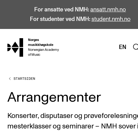
For ansatte ved NMH:
ansatt.nmh.no
For studenter ved NMH:
student.nmh.no
Norges
hjem
musikkhøgskole
EN
Norwegian Academy
of Music
STARTSIDEN
STUDIER
Alle studier
Arrangementer
Bachelor
Master
Konserter, disputaser og prøveforelesninge
Doktorgrad
mesterklasser og seminarer – NMH sover i
Årsstudium og videreutdanning