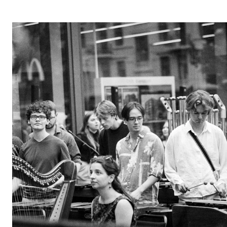
Arrangementer og konserter
Nyheter og historier
Ledige stillinger
INFO
Om Norges musikkhøgskole
Kontakt oss
Finn ansatte
For ansatte og studenter