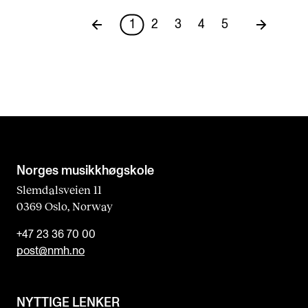
1
2
3
4
5
Norges musikk­høgskole
Slemdalsveien 11
0369 Oslo, Norway
+47 23 36 70 00
post@nmh.no
NYTTIGE LENKER