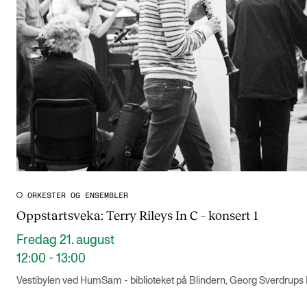
CREMAH
NordART
Prosjekter
Publikasjoner
INTERNASJONALT
Utveksling
Internasjonal strategi
ORKESTER OG ENSEMBLER
Samarbeidsprosjekter
Oppstartsveka: Terry Rileys In C – konsert 1
Nettverk
Fredag 21. august
IN.TUNE
12:00 - 13:00
Vestibylen ved HumSam - biblioteket på Blindern, Georg Sverdrups
AKTUELT