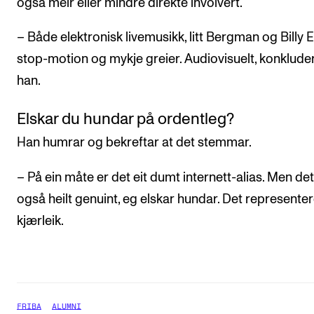
også meir eller mindre direkte involvert.
– Både elektronisk livemusikk, litt Bergman og Billy El
stop-motion og mykje greier. Audiovisuelt, konklude
han.
Elskar du hundar på ordentleg?
Han humrar og bekreftar at det stemmar.
– På ein måte er det eit dumt internett-alias. Men det
også heilt genuint, eg elskar hundar. Det representer
kjærleik.
FRIBA
ALUMNI