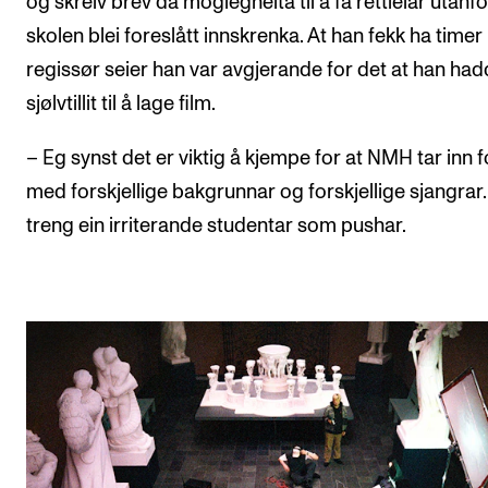
og skreiv brev da moglegheita til å få rettleiar utanfo
skolen blei foreslått innskrenka. At han fekk ha time
regissør seier han var avgjerande for det at han ha
sjølvtillit til å lage film.
– Eg synst det er viktig å kjempe for at NMH tar inn f
med forskjellige bakgrunnar og forskjellige sjangrar
treng ein irriterande studentar som pushar.