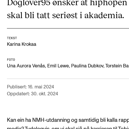
Doglover95 ønsker at hiphopen
Arrangementer og konserter
skal bli tatt seriøst i akademia.
Nyheter og historier
Ledige stillinger
TEKST
Karina Krokaa
INFO
Om Norges musikkhøgskole
FOTO
Una Aurora Venås, Emil Lewe, Paulina Dubkov, Torstein B
Kontakt oss
Finn ansatte
Publisert: 16. mai 2024
For ansatte og studenter
Oppdatert: 30. okt. 2024
Kan ein ha NMH-utdanning og samtidig bli kalla rapp