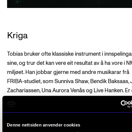
Kriga
Tobias bruker ofte klassiske instrument i innspeling
sine, og trur det kan vere eit resultat av å ha vore i 
miljøet. Han jobbar gjerne med andre musikarar frå
FRIBA-studiet, som Sunniva Shaw, Bendik Baksaas, 
Zachariassen, Una Aurora Venås og Live Hanken. Er 
noko spesielt som gjer at desse musikarane finn sa
anna enn felles studieprogram?
– Det alle har til felles er at vi ikkje har noko til felles
Denne nettsiden anvender cookies