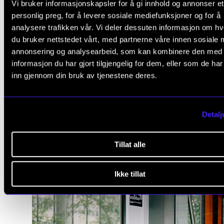
det er svartmetall, slampoesi eller hyperpop så er
Vi bruker informasjonskapsler for å gi innhold og annonser et
personlig preg, for å levere sosiale mediefunksjoner og for å
fellesnemnaren at alle prøver å uttrykke seg og ska
analysere trafikken vår. Vi deler dessuten informasjon om h
noko originalt.
du bruker nettstedet vårt, med partnerne våre innen sosiale 
annonsering og analysearbeid, som kan kombinere den med
Det å vekse fram noko eige frå seg sjølv ligg ikkje allti
informasjon du har gjort tilgjengelig for dem, eller som de ha
konservatorium sin natur, trur han, i alle fall ikkje i
inn gjennom din bruk av tjenestene deres.
grunnutdanninga.
Detalj
Tillat alle
Ikke tillat