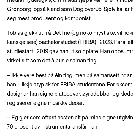
media? Tydelegvis, om vi skal sjå på karrieren til Tob
Grønborg, også kjend som Doglover95. Sjølv kallar 
seg mest produsent og komponist.
Tobias gjekk ut frå Det frie (og noko mystiske, vil nok
kanskje seie) bachelorstudiet (FRIBA) i 2023. Paralle
studiestart i 2019 gav han ut soloplate. Han oppsu
virket sitt som det å pusle saman ting.
– Ikkje vere best på éin ting, men på samansettingar, 
han – ikkje atypisk for FRIBA-studentane. For eksem
designar han eigne platecover, øyredobber og klede
regisserer eigne musikkvideoar.
– Eg gjer som oftast nesten alt på mine eigne utgivin
70 prosent av instrumenta, anslår han.