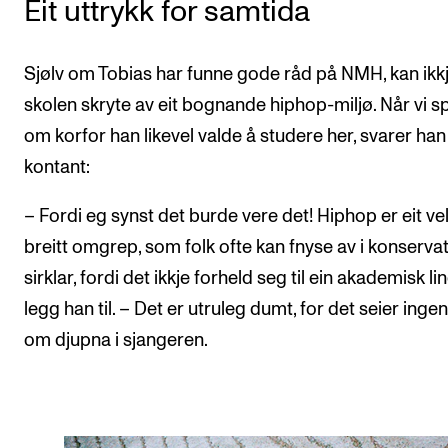
Eit uttrykk for samtida
Sjølv om Tobias har funne gode råd på NMH, kan ikk
skolen skryte av eit bognande hiphop-miljø. Når vi s
om korfor han likevel valde å studere her, svarer han
kontant:
– Fordi eg synst det burde vere det! Hiphop er eit ve
breitt omgrep, som folk ofte kan fnyse av i konservat
sirklar, fordi det ikkje forheld seg til ein akademisk li
legg han til. – Det er utruleg dumt, for det seier inge
om djupna i sjangeren.