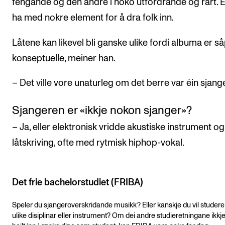
fengande og den andre i noko utfordrande og rart. 
ha med nokre element for å dra folk inn.
Låtene kan likevel bli ganske ulike fordi albuma er s
konseptuelle, meiner han.
– Det ville vore unaturleg om det berre var éin sjange
Sjangeren er «ikkje nokon sjanger»?
– Ja, eller elektronisk vridde akustiske instrument og
låtskriving, ofte med rytmisk hiphop-vokal.
Det frie bachelorstudiet (FRIBA)
Speler du sjangeroverskridande musikk? Eller kanskje du vil studere 
ulike disiplinar eller instrument? Om dei andre studieretningane ikkj