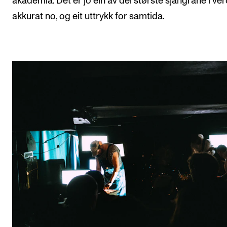
akademia. Det er jo ein av dei største sjangrane i ve
akkurat no, og eit uttrykk for samtida.