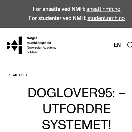
For ansatte ved NMH:
ansatt.nmh.no
For studenter ved NMH:
student.nmh.no
Norges
hjem
musikkhøgskole
EN
Norwegian Academy
of Music
AKTUELT
STUDIER
Alle studier
DOGLOVER95: –
Bachelor
UTFORDRE
Master
Doktorgrad
SYSTEMET!
Årsstudium og videreutdanning