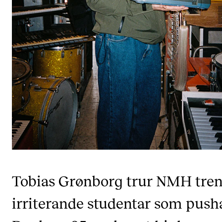
CREMAH
NordART
Prosjekter
Publikasjoner
INTERNASJONALT
Utveksling
Internasjonal strategi
Samarbeidsprosjekter
Nettverk
Tobias Grønborg trur NMH tre
IN.TUNE
irriterande studentar som pusha
AKTUELT