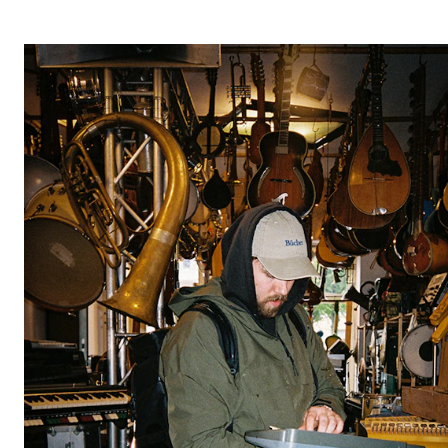
Etterutdanning og kurs
Talentutvikling
STUDENTLIV
Søknad og opptak
Biblioteket
Fagmiljøer
Salane våre
Studentutvalet SUT (student.nmh.no)
FORSKNING
CERM