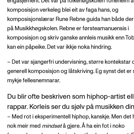
engasjement. Det var på folkehøgskolen Toneheim a
komposisjon verkeleg blei eit av faga hans, og
komposisjonslærar Rune Rebne guida han både der
på Musikkhøgskolen. Rebne er førsteamanuensis i
komposisjon og skriv ganske annleis musikk enn Tob
kan ein påpeike. Det var ikkje noka hindring.
– Det var sjangerfri undervisning, større kontekstar 
generell komposisjon og låtskriving. Eg synst det er 
mykje fellesnemnarar.
Du blir ofte beskriven som hiphop-artist ell
rappar. Korleis ser du sjølv på musikken di
– Med rot i eksperimentell hiphop, kanskje. Men det 
nok meir med
mindset
å gjere. Å ha ein fot i noko