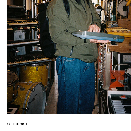
CREMAH
NordART
Prosjekter
Publikasjoner
INTERNASJONALT
Utveksling
Internasjonal strategi
Samarbeidsprosjekter
Nettverk
IN.TUNE
HISTORIE
AKTUELT