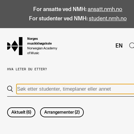
For ansatte ved NMH:
ansatt.nmh.no
For studenter ved NMH:
student.nmh.no
Norges
hjem
musikkhøgskole
EN
Norwegian Academy
of Music
HVA LETER DU ETTER?
STUDIER
Alle studier
Bachelor
Master
Aktuelt
(
6
)
Arrangementer
(
2
)
Doktorgrad
Årsstudium og videreutdanning