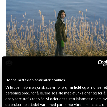
STJERNEDRYSS
Denne nettsiden anvender cookies
Norsk Viseforums artiststipend 2021 til Daniela Rey
Vi bruker informasjonskapsler for å gi innhold og annonser et
11. aug. 2021
personlig preg, for å levere sosiale mediefunksjoner og for å
analysere trafikken vår. Vi deler dessuten informasjon om h
du bruker nettstedet vårt, med partnerne våre innen sosiale 