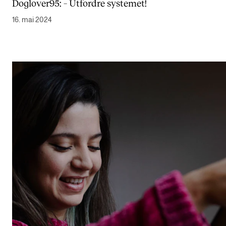
Doglover95: – Utfordre systemet!
Arrangementer og konserter
16. mai 2024
Nyheter og historier
Ledige stillinger
INFO
Om Norges musikkhøgskole
Kontakt oss
Finn ansatte
For ansatte og studenter