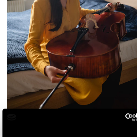
CREMAH
NordART
Prosjekter
Publikasjoner
INTERNASJONALT
Utveksling
Internasjonal strategi
Samarbeidsprosjekter
Nettverk
IN.TUNE
HISTORIE
AKTUELT