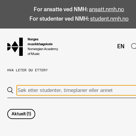
For ansatte ved NMH:
ansatt.nmh.no
For studenter ved NMH:
student.nmh.no
Norges
hjem
musikkhøgskole
EN
Norwegian Academy
of Music
HVA LETER DU ETTER?
STUDIER
Alle studier
Bachelor
Master
Aktuelt
(
1
)
Doktorgrad
Årsstudium og videreutdanning