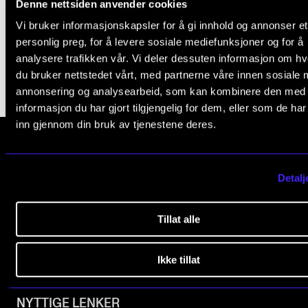
Sparsommelig musikerliv
Denne nettsiden anvender cookies
Arrangementer og konserter
Vi bruker informasjonskapsler for å gi innhold og annonser et
7. apr. 2020
personlig preg, for å levere sosiale mediefunksjoner og for å
Nyheter og historier
analysere trafikken vår. Vi deler dessuten informasjon om h
Ledige stillinger
du bruker nettstedet vårt, med partnerne våre innen sosiale 
annonsering og analysearbeid, som kan kombinere den med
informasjon du har gjort tilgjengelig for dem, eller som de ha
INFO
inn gjennom din bruk av tjenestene deres.
Om Norges musikkhøgskole
Kontakt oss
Norges musikk­høgskole
Detalj
Slemdalsveien 11
Finn ansatte
0369 Oslo, Norway
For ansatte og studenter
Tillat alle
+47 23 36 70 00
post@nmh.no
Ikke tillat
NYTTIGE LENKER